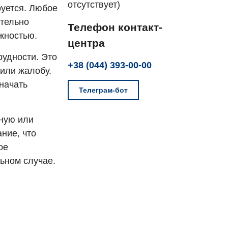
отсутствует)
руется. Любое
ительно
Телефон контакт-
жностью.
центра
рудности. Это
+38 (044) 393-00-00
 или жалобу.
значать
Телеграм-бот
ную или
ние, что
ое
ьном случае.