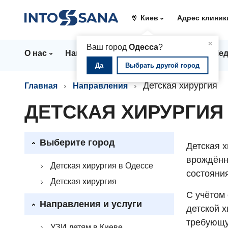
Киев
Адрес клиник
▲
×
Ваш город
Одесса
?
О нас
Направления
Цены
Врачи
Мед
Да
Выбрать другой город
Детская хирургия
Главная
Направления
ДЕТСКАЯ ХИРУРГИЯ
Выберите город
Детская 
врождённ
Детская хирургия в Одессе
состояния
Детская хирургия
С учётом
Направления и услуги
детской 
требующу
УЗИ детям в Киеве