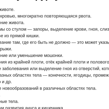
животе.
 кровью, многократно повторяющаяся рвота.
ние живота.
ы со стулом — запоры, выделение крови, гноя, сли
е из прямой кишки.
ание там, где его быть не должно — это может указ
грыжи.
ние или уменьшение мошонки.
ия из крайней плоти, отёк крайней плоти и полового
 заболевания или выделение гноя из отверстий, кот
азных областях тела — конечности, ягодицы, промеж
 и др.
 новообразований в различных областях тела.
.
ые тела.
и развития ануса и кишечника.