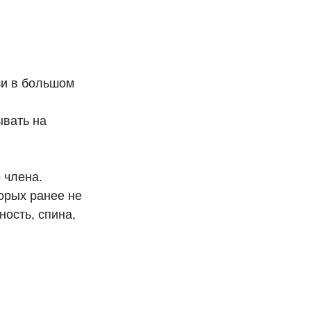
зи в большом
ывать на
 члена.
орых ранее не
ность, спина,