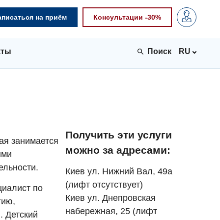
аписаться на приём
Консультации -30%
кты
RU
Получить эти услуги
рая занимается
можно за адресами:
ыми
ельности.
Киев ул. Нижний Вал, 49а
(лифт отсутствует)
циалист по
Киев ул. Днепровская
гию,
набережная, 25 (лифт
. Детский