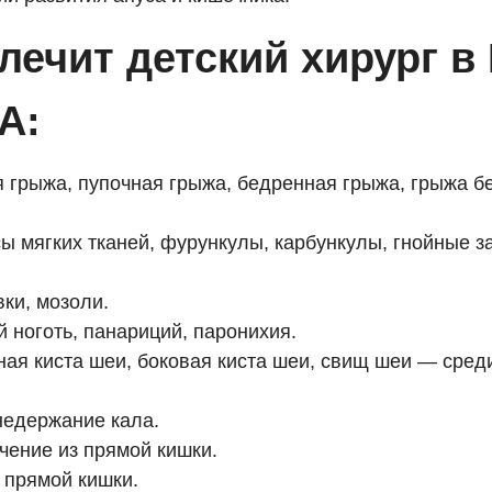
лечит детский хирург в
A:
 грыжа, пупочная грыжа, бедренная грыжа, грыжа б
ы мягких тканей, фурункулы, карбункулы, гнойные 
ки, мозоли.
 ноготь, панариций, паронихия.
ая киста шеи, боковая киста шеи, свищ шеи — сред
недержание кала.
чение из прямой кишки.
прямой кишки.