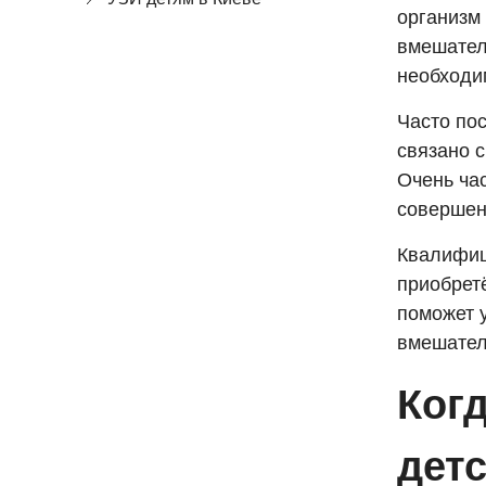
организм
вмешател
необходи
Часто по
связано с
Очень час
совершен
Квалифиц
приобрет
поможет 
вмешател
Когд
детс