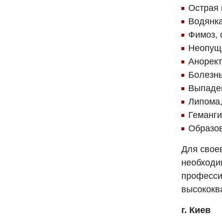
Острая 
Водянка
Фимоз, 
Неопуще
Анорект
Болезнь
Выпаден
Липома,
Геманги
Образов
Для свое
необходим
професси
высококв
г. Киев