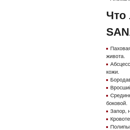
Что 
SAN
Паховая
живота.
Абсцесс
кожи.
Бородав
Вросший
Срединн
боковой.
Запор, 
Кровоте
Полипы 