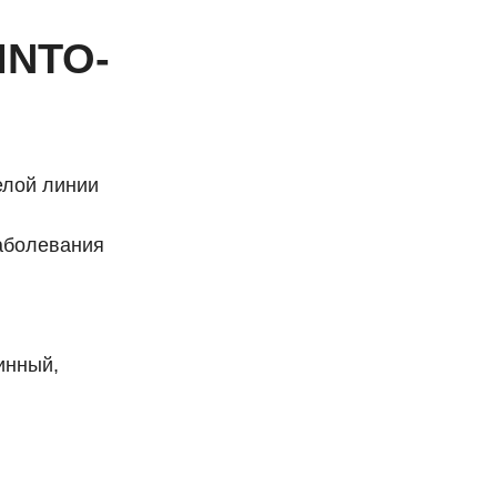
 INTO-
елой линии
заболевания
инный,