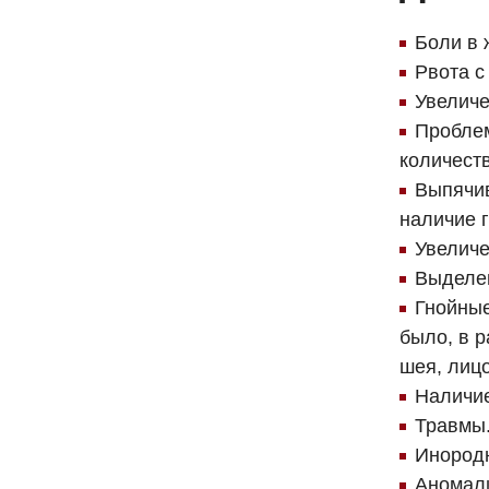
Боли в 
Рвота с
Увеличе
Проблем
количеств
Выпячив
наличие 
Увеличе
Выделен
Гнойные
было, в р
шея, лицо
Наличие
Травмы
Инородн
Аномали