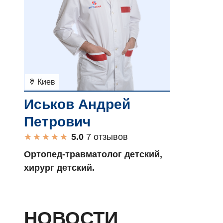
Киев
Иськов Андрей
Петрович
★
★
★
★
★
★
★
★
★
★
7 отзывов
Ортопед-травматолог детский,
хирург детский.
НОВОСТИ