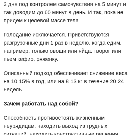
Маммология
3 дня под контролем самочувствия на 5 минут и
так доводим до 60 минут в день. И так, пока не
Медицинская психология
придем к целевой массе тела.
Неврология
Голодание исключается. Приветствуются
Онкологическое отделение
разгрузочные дни 1 раз в неделю, когда едим,
Ортопедия и травматология
например, только овощи или яйца, творог или
пьем кефир, ряженку.
Оториноларингология
Офтальмологическое отделение
Описанный подход обеспечивает снижение веса
на 10-15% в год, или на 8-13 кг в течение 20-24
Проктология
недель.
Пульмонология
Зачем работать над собой?
Ревматология
Способность противостоять жизненным
Терапия
неурядицам, находить выход из трудных
Урология
ситуаций, находить конструктивные решения