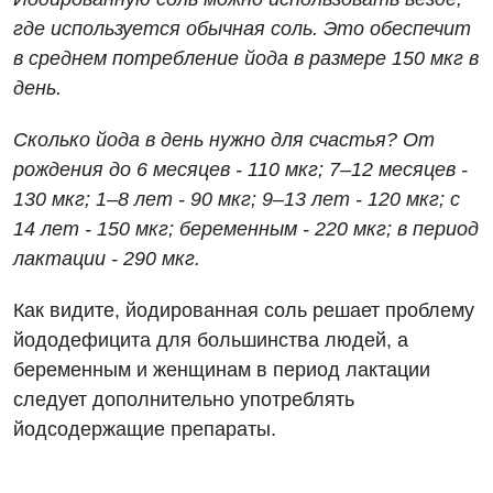
Проктология
где используется обычная соль. Это обеспечит
в среднем потребление йода в размере 150 мкг в
Пульмонология
день.
Ревматология
Сколько йода в день нужно для счастья? От
Терапия
рождения до 6 месяцев - 110 мкг; 7–12 месяцев -
130 мкг; 1–8 лет - 90 мкг; 9–13 лет - 120 мкг; с
Урология
14 лет - 150 мкг; беременным - 220 мкг; в период
Физиотерапия
лактации - 290 мкг.
Хирургическое отделение
Как видите, йодированная соль решает проблему
Эндокринология
йододефицита для большинства людей, а
беременным и женщинам в период лактации
Для детей
следует дополнительно употреблять
йодсодержащие препараты.
Детская аллергология
Детская гастроэнтерология