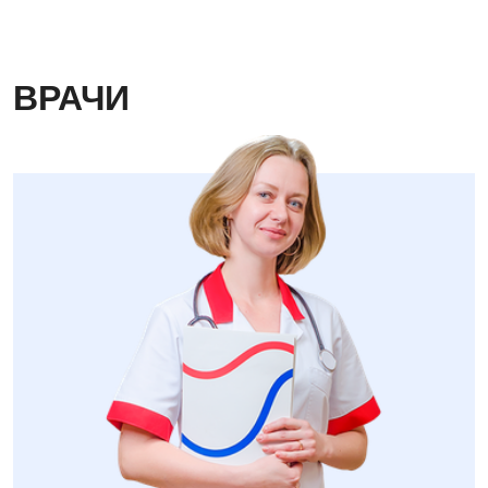
Детская гинекология
Детская дерматовенерология
ВРАЧИ
Детская кардиоревматология
Детская неврология
Детская ортопедия и травматология
Детская оториноларингология
Детская офтальмология
Детская урология
Детская хирургия
Детская эндокринология
Педиатрия