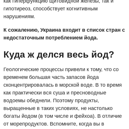
как гиперфункцию щитовидной железы, так и
Энциклопедия
Инструментальная диагностика
гипотиреоз, способствует когнитивным
нарушениям.
Программа лояльности
Рентгенография
Отзывы
К сожалению, Украина входит в список стран с
УЗИ
недостаточным потреблением йода.
Видео
Эндоскопическое отделение
Декларирование
Куда ж делся весь йод?
Для взрослых
Национальный скрининг здоровья 40+
Акушерство и гинекология
Геологические процессы привели к тому, что со
Украинский
временем большая часть запасов йода
Аллергология, иммунология
сконцентрировалась в морской воде. В то время
Русский
Андрология
как практически вся суша и пресноводные
водоемы обеднели. Поэтому продукты,
Бесплатные услуги
выращенные в таких условиях, не настолько
Вакцинация
богаты йодом (в том числе и фейхоа). В отличие
от морепродуктов. Вспомните, когда вы в
Гастроэнтерология