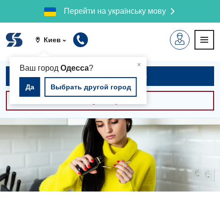
Перейти на українську мову
Киев
▲
×
Ваш город
Одесса
?
Записаться на приём
Да
Выбрать другой город
Консультации -30%