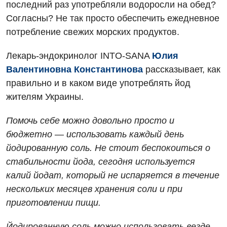
последний раз употребляли водоросли на обед?
Гематология
Согласны? Не так просто обеспечить ежедневное
потребление свежих морских продуктов.
Дерматовенерология
Лекарь-эндокринолог INTO-SANA
Юлия
Диетология
Валентиновна Константинова
рассказывает, как
Кардиология
правильно и в каком виде употреблять йод
жителям Украины.
Маммология
Медицинская психология
Помочь себе можно довольно просто и
бюджетно — использовать каждый день
Неврология
йодированную соль. Не стоит беспокоиться о
Онкологическое отделение
стабильности йода, сегодня используется
калий йодат, который не испаряется в течение
Ортопедия и травматология
нескольких месяцев хранения соли и при
Оториноларингология
приготовлении пищи.
Офтальмологическое отделение
Йодированную соль можно использовать везде,