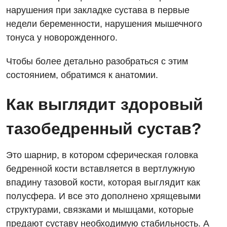
Дерматовенерология
нарушения при закладке сустава в первые
Диетология
недели беременности, нарушения мышечного
тонуса у новорожденного.
Кардиология
Чтобы более детально разобраться с этим
Маммология
состоянием, обратимся к анатомии.
Медицинская психология
Как выглядит здоровый
Неврология
тазобедренный сустав?
Онкологическое отделение
Ортопедия и травматология
Это шарнир, в котором сферическая головка
Оториноларингология
бедренной кости вставляется в вертлужную
впадину тазовой кости, которая выглядит как
Офтальмологическое отделение
полусфера. И все это дополнено хрящевыми
Проктология
структурами, связками и мышцами, которые
предают суставу необходимую стабильность. А
Пульмонология