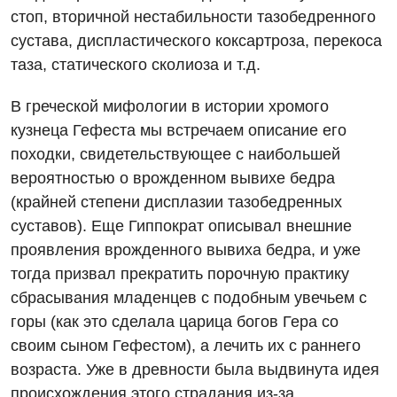
стоп, вторичной нестабильности тазобедренного
сустава, диспластического коксартроза, перекоса
таза, статического сколиоза и т.д.
В греческой мифологии в истории хромого
кузнеца Гефеста мы встречаем описание его
походки, свидетельствующее с наибольшей
вероятностью о врожденном вывихе бедра
(крайней степени дисплазии тазобедренных
суставов). Еще Гиппократ описывал внешние
проявления врожденного вывиха бедра, и уже
Вакансии
тогда призвал прекратить порочную практику
Мероприятия БПР
Диагностика
сбрасывания младенцев с подобным увечьем с
горы (как это сделала царица богов Гера со
Интернатура
Диагностическое отделение
своим сыном Гефестом), а лечить их с раннего
Энциклопедия
Инструментальная диагностика
возраста. Уже в древности была выдвинута идея
происхождения этого страдания из-за
Программа лояльности
Рентгенография