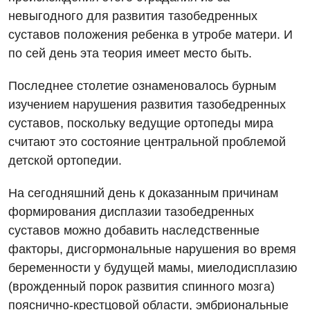
невыгодного для развития тазобедренных
Отзывы
УЗИ
суставов положения ребенка в утробе матери. И
по сей день эта теория имеет место быть.
Видео
Эндоскопическое отделение
Декларирование
Последнее столетие ознаменовалось бурным
Для взрослых
Национальный скрининг здоровья 40+
изучением нарушения развития тазобедренных
Акушерство и гинекология
суставов, поскольку ведущие ортопеды мира
Украинский
считают это состояние центральной проблемой
Аллергология, иммунология
Русский
детской ортопедии.
Андрология
На сегодняшний день к доказанным причинам
Бесплатные услуги
формирования дисплазии тазобедренных
суставов можно добавить наследственные
Вакцинация
факторы, дисгормональные нарушения во время
Гастроэнтерология
беременности у будущей мамы, миелодисплазию
(врожденный порок развития спинного мозга)
Гематология
пояснично-крестцовой области, эмбриональные