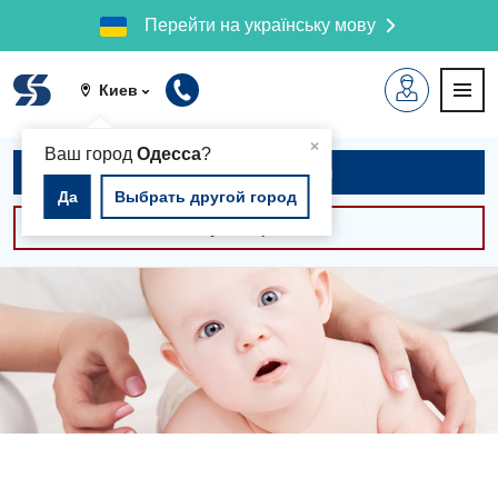
Перейти на українську мову
Киев
▲
×
Ваш город
Одесса
?
Записаться на приём
Да
Выбрать другой город
Консультации -30%