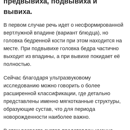
предвывиха, подвывиха и
Детская дерматовенерология
вывиха.
Детская кардиоревматология
Детская неврология
В первом случае речь идет о несформированной
вертлужной впадине (вариант блюдца), но
Детская ортопедия и травматология
головка бедренной кости при этом находится на
Детская оториноларингология
месте. При подвывихе головка бедра частично
выходит из впадины, а при вывихе покидает её
Детская офтальмология
полностью.
Детская урология
Сейчас благодаря ультразвуковому
Детская хирургия
исследованию можно говорить о более
расширенной классификации, где детально
Детская эндокринология
представлены именно мягкотканные структуры,
Педиатрия
образующие сустав, что для периода
новорожденности наиболее важно.