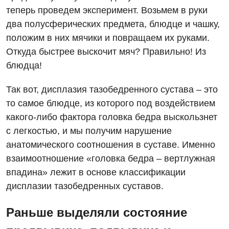
теперь проведем эксперимент. Возьмем в руки
Ревматология
два полусферических предмета, блюдце и чашку,
положим в них мячики и повращаем их руками.
Терапия
Откуда быстрее выскочит мяч? Правильно! Из
Урология
блюдца!
Физиотерапия
Так вот, дисплазия тазобедренного сустава – это
Хирургическое отделение
то самое блюдце, из которого под воздействием
какого-либо фактора головка бедра выскользнет
Эндокринология
с легкостью, и мы получим нарушение
анатомического соотношения в суставе. Именно
Для детей
взаимоотношение «головка бедра – вертлужная
Детская аллергология
впадина» лежит в основе классификации
дисплазии тазобедренных суставов.
Детская гастроэнтерология
Детская гинекология
Раньше выделяли состояние