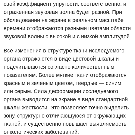
свой коэффициент упругости, соответственно, и
Вакансии
отраженная звуковая волна будет разной. При
Мероприятия БПР
Диагностика
обследовании на экране в реальном масштабе
времени отображаются разными цветами области
Интернатура
Диагностическое отделение
звуковой волны с высокой и с низкой амплитудой.
Энциклопедия
Инструментальная диагностика
Все изменения в структуре ткани исследуемого
Программа лояльности
Рентгенография
органа отражаются в виде цветовой шкалы и
подсчитываются согласно количественным
Отзывы
УЗИ
показателям. Более мягкие ткани отображаются
Видео
Эндоскопическое отделение
красным и зеленым цветом, твердые — синим
Декларирование
или серым. Сила деформации исследуемого
Для взрослых
Национальный скрининг здоровья 40+
органа выводится на экране в виде стандартной
шкалы жесткости. Это позволяет точно выделить
Акушерство и гинекология
Украинский
зону, структурно отличающуюся от окружающих
Аллергология, иммунология
тканей, и существенно повышает выявляемость
Русский
онкологических заболеваний.
Андрология