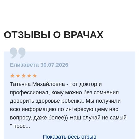
Ортопедия и травматология
Оториноларингология
ОТЗЫВЫ О ВРАЧАХ
Офтальмологическое отделение
Проктология
Пульмонология
Елизавета 30.07.2026
Ревматология
★
★
★
★
★
★
★
★
★
★
Терапия
Татьяна Михайловна - тот доктор и
профессионал, кому можно без сомнения
Урология
доверить здоровье ребенка. Мы получили
Физиотерапия
всю информацию по интересующему нас
вопросу, даже более)) Наш случай не самый
Хирургическое отделение
" прос...
Эндокринология
Показать весь отзыв