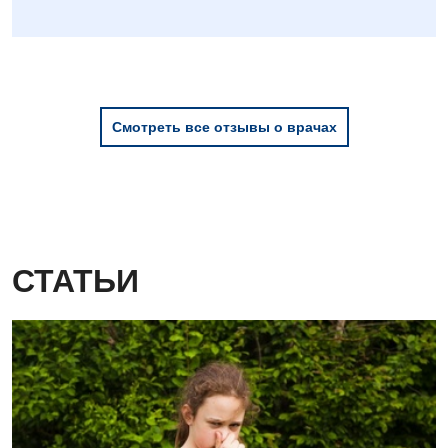
Для детей
Детская аллергология
Детская гастроэнтерология
Смотреть все отзывы о врачах
Детская гинекология
Детская дерматовенерология
Детская кардиоревматология
Детская неврология
СТАТЬИ
Детская ортопедия и травматология
Детская оториноларингология
Детская офтальмология
Детская урология