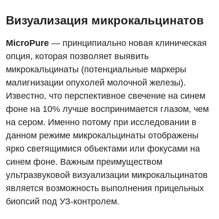
Бесплатные услуги
Визуализация микрокальцинатов
Вакцинация
MicroPure
— принципиально новая клиническая
Гастроэнтерология
опция, которая позволяет выявить
микрокальцинаты (потенциальные маркеры
Гематология
малигнизации опухолей молочной железы).
Дерматовенерология
Известно, что перспективное свечение на синем
фоне на 10% лучше воспринимается глазом, чем
Диетология
на сером. Именно потому при исследовании в
Кардиология
данном режиме микрокальцинаты отображены
ярко светящимися объектами или фокусами на
Маммология
синем фоне. Важным преимуществом
Медицинская психология
ультразвуковой визуализации микрокальцинатов
является возможность выполнения прицельных
Неврология
биопсий под УЗ-контролем.
Онкологическое отделение