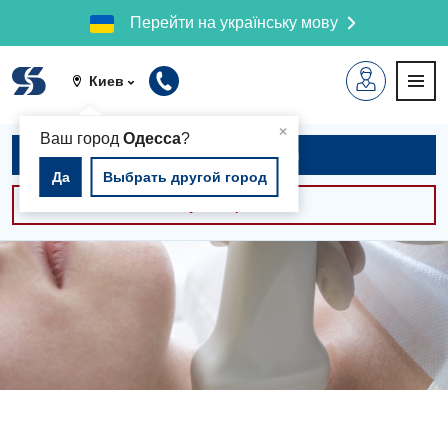
Перейти на українську мову
Киев
▲
×
Ваш город
Одесса
?
Записаться на приём
Да
Выбрать другой город
Консультации -30%