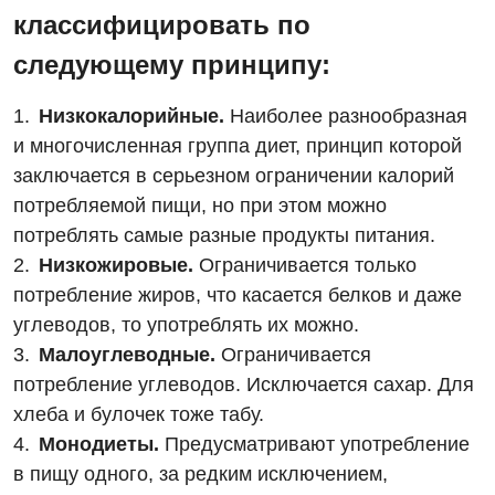
классифицировать по
следующему принципу:
Низкокалорийные.
Наиболее разнообразная
и многочисленная группа диет, принцип которой
Вакансии
заключается в серьезном ограничении калорий
Мероприятия БПР
Диагностика
потребляемой пищи, но при этом можно
Интернатура
потреблять самые разные продукты питания.
Диагностическое отделение
Низкожировые.
Ограничивается только
Энциклопедия
Инструментальная диагностика
потребление жиров, что касается белков и даже
Программа лояльности
углеводов, то употреблять их можно.
Рентгенография
Малоуглеводные.
Ограничивается
Отзывы
УЗИ
потребление углеводов. Исключается сахар. Для
Видео
хлеба и булочек тоже табу.
Эндоскопическое отделение
Декларирование
Монодиеты.
Предусматривают употребление
Для взрослых
в пищу одного, за редким исключением,
Национальный скрининг здоровья 40+