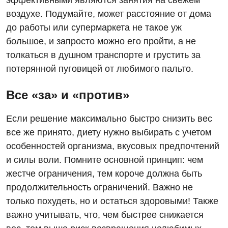
эффективными являются занятия на свежем
Детская оториноларингология
воздухе. Подумайте, может расстояние от дома
Детская офтальмология
до работы или супермаркета не такое уж
большое, и запросто можно его пройти, а не
Детская урология
толкаться в душном транспорте и грустить за
Детская хирургия
потерянной пуговицей от любимого пальто.
Детская эндокринология
Все «за» и «против»
Педиатрия
Если решение максимально быстро снизить вес
все же принято, диету нужно выбирать с учетом
особенностей организма, вкусовых предпочтений
и силы воли. Помните основной принцип: чем
жестче ограничения, тем короче должна быть
продолжительность ограничений. Важно не
только похудеть, но и остаться здоровыми! Также
важно учитывать, что, чем быстрее снижается