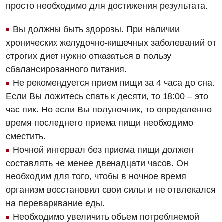
просто необходимо для достижения результата.
Медицинская психология
Неврология
Вы должны быть здоровы. При наличии
хронических желудочно-кишечных заболеваний от
Онкологическое отделение
строгих диет нужно отказаться в пользу
Ортопедия и травматология
сбалансированного питания.
Не рекомендуется прием пищи за 4 часа до сна.
Оториноларингология
Если Вы ложитесь спать к десяти, то 18:00 – это
Офтальмологическое отделение
час пик. Но если Вы полуночник, то определенно
время последнего приема пищи необходимо
Проктология
сместить.
Пульмонология
Ночной интервал без приема пищи должен
составлять не менее двенадцати часов. Он
Ревматология
необходим для того, чтобы в ночное время
Терапия
организм восстановил свои силы и не отвлекался
на переваривание еды.
Урология
Необходимо увеличить объем потребляемой