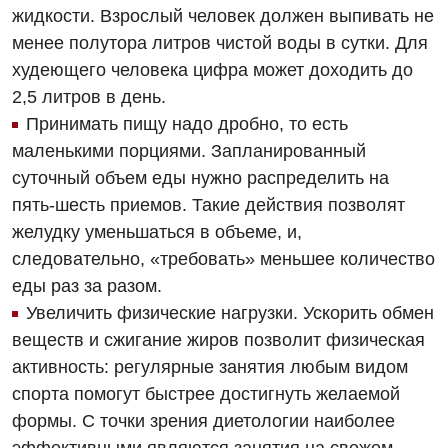
Физиотерапия
жидкости. Взрослый человек должен выпивать не
менее полутора литров чистой воды в сутки. Для
Хирургическое отделение
худеющего человека цифра может доходить до
Эндокринология
2,5 литров в день.
Принимать пищу надо дробно, то есть
Для детей
маленькими порциями. Запланированный
Детская аллергология
суточный объем еды нужно распределить на
пять-шесть приемов. Такие действия позволят
Детская гастроэнтерология
желудку уменьшаться в объеме, и,
Детская гинекология
следовательно, «требовать» меньшее количество
еды раз за разом.
Детская дерматовенерология
Увеличить физические нагрузки. Ускорить обмен
Детская кардиоревматология
веществ и сжигание жиров позволит физическая
активность: регулярные занятия любым видом
Детская неврология
спорта помогут быстрее достигнуть желаемой
Детская ортопедия и травматология
формы. С точки зрения диетологии наиболее