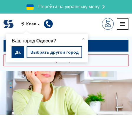
Перейти на українську мову
Киев
▲
×
Ваш город
Одесса
?
Записаться на приём
Да
Выбрать другой город
Консультации -30%