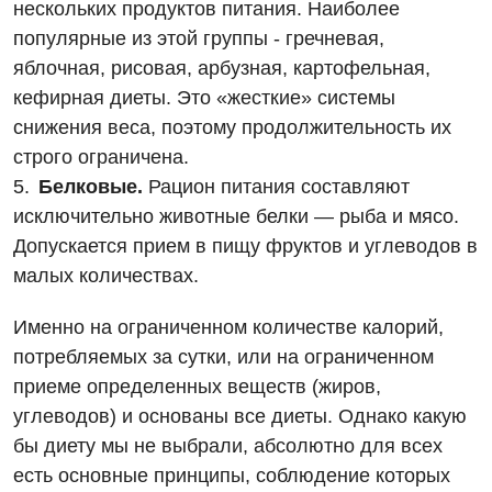
нескольких продуктов питания. Наиболее
Акушерство и гинекология
популярные из этой группы - гречневая,
Украинский
Аллергология, иммунология
яблочная, рисовая, арбузная, картофельная,
Русский
кефирная диеты. Это «жесткие» системы
Андрология
снижения веса, поэтому продолжительность их
Бесплатные услуги
строго ограничена.
Белковые.
Рацион питания составляют
Вакцинация
исключительно животные белки — рыба и мясо.
Гастроэнтерология
Допускается прием в пищу фруктов и углеводов в
малых количествах.
Гематология
Именно на ограниченном количестве калорий,
Дерматовенерология
потребляемых за сутки, или на ограниченном
Диетология
приеме определенных веществ (жиров,
углеводов) и основаны все диеты. Однако какую
Кардиология
бы диету мы не выбрали, абсолютно для всех
Маммология
есть основные принципы, соблюдение которых