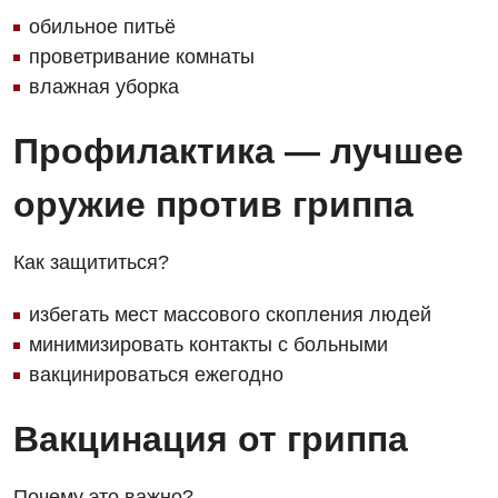
обильное питьё
Детская гинекология
проветривание комнаты
влажная уборка
Детская дерматовенерология
Детская кардиоревматология
Профилактика — лучшее
Детская неврология
оружие против гриппа
Детская ортопедия и травматология
Как защититься?
Детская оториноларингология
Детская офтальмология
избегать мест массового скопления людей
минимизировать контакты с больными
Детская урология
вакцинироваться ежегодно
Детская хирургия
Вакцинация от гриппа
Детская эндокринология
Педиатрия
Почему это важно?