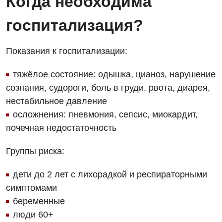
Когда необходима
Гастроэнтерология
госпитализация?
Гематология
Дерматовенерология
Показания к госпитализации:
Диетология
тяжёлое состояние: одышка, цианоз, нарушение
Кардиология
сознания, судороги, боль в груди, рвота, диарея,
Маммология
нестабильное давление
осложнения: пневмония, сепсис, миокардит,
Медицинская психология
почечная недостаточность
Неврология
Группы риска:
Онкологическое отделение
дети до 2 лет с лихорадкой и респираторными
Ортопедия и травматология
симптомами
Оториноларингология
беременные
люди 60+
Офтальмологическое отделение