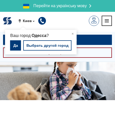
Перейти на українську мову
Киев
▲
×
Ваш город
Одесса
?
Записаться на приём
Да
Выбрать другой город
Консультации -30%