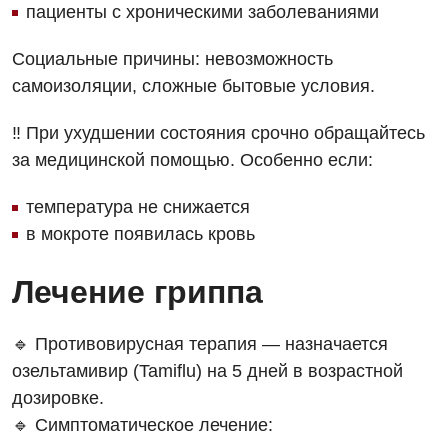
пациенты с хроническими заболеваниями
Проктология
Социальные причины: невозможность
Пульмонология
самоизоляции, сложные бытовые условия.
Ревматология
‼️ При ухудшении состояния срочно обращайтесь
Терапия
за медицинской помощью. Особенно если:
Урология
температура не снижается
в мокроте появилась кровь
Физиотерапия
Хирургическое отделение
Лечение гриппа
Эндокринология
🔹 Противовирусная терапия — назначается
Для детей
озельтамивир (Tamiflu) на 5 дней в возрастной
дозировке.
Детская аллергология
🔹 Симптоматическое лечение:
Детская гастроэнтерология