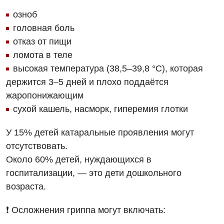
озноб
головная боль
отказ от пищи
ломота в теле
высокая температура (38,5–39,8 °C), которая
держится 3–5 дней и плохо поддаётся
жаропонижающим
сухой кашель, насморк, гиперемия глотки
У 15% детей катаральные проявления могут
отсутствовать.
Около 60% детей, нуждающихся в
госпитализации, — это дети дошкольного
Вакансии
возраста.
Мероприятия БПР
Диагностика
❗ Осложнения гриппа могут включать:
Интернатура
Диагностическое отделение