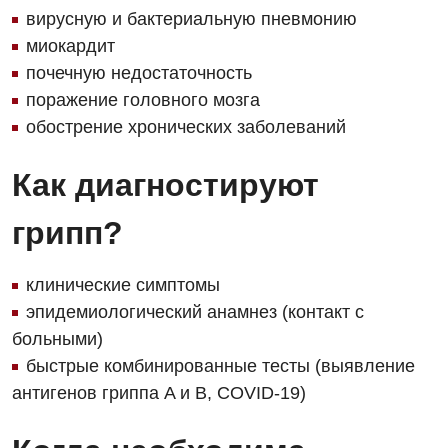
вирусную и бактериальную пневмонию
Энциклопедия
Инструментальная диагностика
миокардит
почечную недостаточность
Программа лояльности
Рентгенография
поражение головного мозга
Отзывы
УЗИ
обострение хронических заболеваний
Видео
Эндоскопическое отделение
Декларирование
Как диагностируют
Для взрослых
Национальный скрининг здоровья 40+
грипп?
Акушерство и гинекология
Украинский
клинические симптомы
Аллергология, иммунология
Русский
эпидемиологический анамнез (контакт с
Андрология
больными)
быстрые комбинированные тесты (выявление
Бесплатные услуги
антигенов гриппа A и B, COVID-19)
Вакцинация