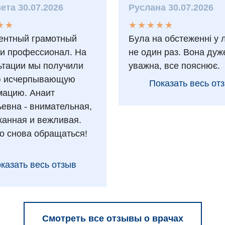
ета 30.07.2026
Руслана 30.07.2026
★
★
★
★
★
★
★
★
★
★
★
★
★
★
ентный грамотный
Була на обстеженні у 
 и профессионал. На
не один раз. Вона дуж
ьтации мы получили
уважна, все пояснює.
ю исчерпывающую
Показать весь от
ацию. Анаит
ьевна - внимательная,
анная и вежливая.
о снова обращаться!
казать весь отзыв
Смотреть все отзывы о врачах