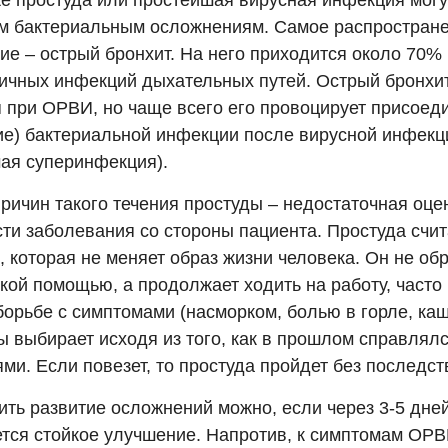
же простуда или простейшая вирусная инфекция могу
м бактериальным осложнениям. Самое распростран
ие – острый бронхит. На него приходится около 70%
ичных инфекций дыхательных путей. Острый бронхи
я при ОРВИ, но чаще всего его провоцирует присоед
ие) бактериальной инфекции после вирусной инфекци
ая суперинфекция).
ричин такого течения простуды – недостаточная оце
ти заболевания со стороны пациента. Простуда счит
 которая не меняет образ жизни человека. Он не об
кой помощью, а продолжает ходить на работу, часто
борьбе с симптомами (насморком, болью в горле, ка
ы выбирает исходя из того, как в прошлом справлял
ми. Если повезет, то простуда пройдет без последст
ить развитие осложнений можно, если через 3-5 дне
тся стойкое улучшение. Напротив, к симптомам ОР