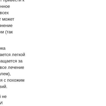
т привести к
енное
 всех
т может
инение
и (так
нка
ается легкой
ращается за
 все лечение
шлем),
ся с похожим
вий.
й не
ВИ