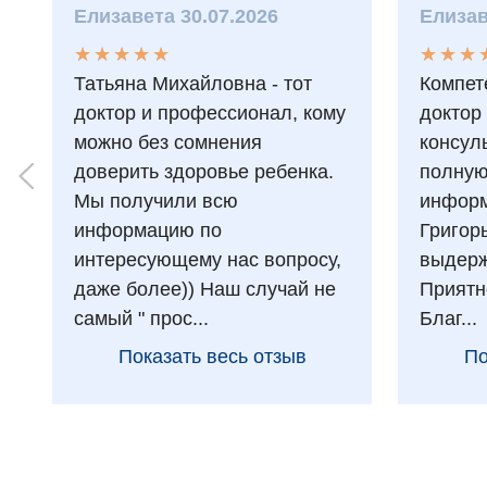
Елизавета 30.07.2026
Елизав
★
★
★
★
★
★
★
★
★
★
★
★
★
★
★
★
Татьяна Михайловна - тот
Компет
доктор и профессионал, кому
доктор
можно без сомнения
консул
доверить здоровье ребенка.
полну
Мы получили всю
информ
информацию по
Григор
интересующему нас вопросу,
выдерж
даже более)) Наш случай не
Приятн
самый " прос...
Благ...
Показать весь отзыв
По