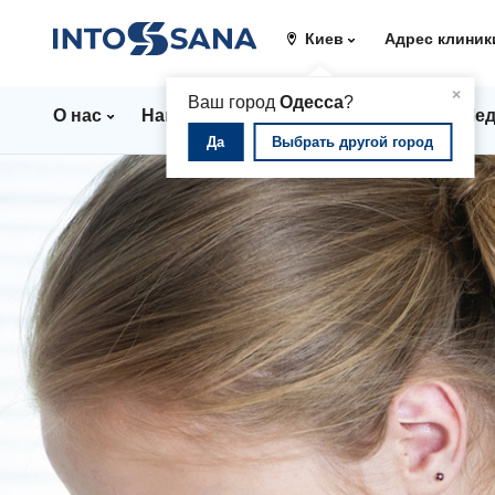
Киев
Адрес клиник
▲
×
Ваш город
Одесса
?
О нас
Направления
Цены
Врачи
Мед
Да
Выбрать другой город