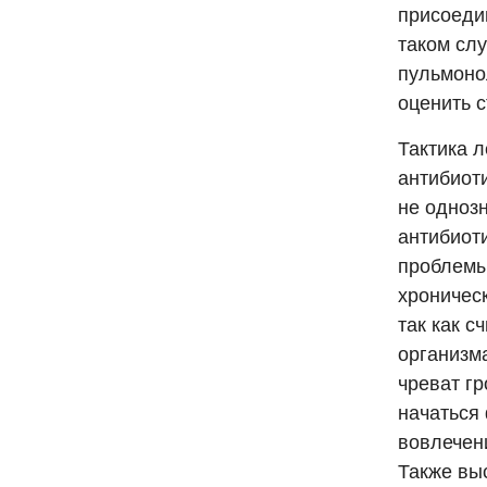
присоеди
таком слу
пульмоно
оценить 
Тактика 
антибиот
не одноз
антибиоти
проблемы
хроничес
так как с
организма
чреват г
начаться
вовлечен
Также вы