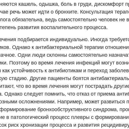
няются кашель, одышка, боль в груди, дискомфорт п
чае речь может идти о бронхите. Консультация тера
лога обязательна, ведь самостоятельно человек не 
степень развития воспалительного процесса.
лечения подбирается индивидуально. Иногда требует
иков. Однако к антибактериальной терапии отношени
начное. Одни люди склонны самостоятельно назнача
ки. Поэтому во время лечения инфекций могут возни
 как устойчивость к антибиотикам и переход заболе
кую стадию. Другие пациенты боятся антибактериаль
читают, что во время лечения могут пострадать друг
. Однако следует помнить, что отказ от приема анти
розными осложнениями. Например, может развиться 
 формирование бронхообструктивного синдрома, про
ие в патологический процесс плевры с формировани
сок риск хронизации процесса и развития рецидиви