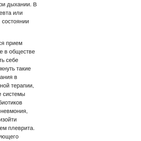
ри дыхании. В
певта или
в состоянии
ся прием
е в обществе
ть себе
кнуть такие
вания в
ной терапии,
ие системы
биотиков
пневмония,
изойти
ем плеврита.
рующего