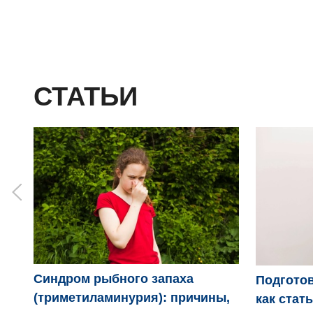
СТАТЬИ
Синдром рыбного запаха
Подготов
(триметиламинурия): причины,
как стат