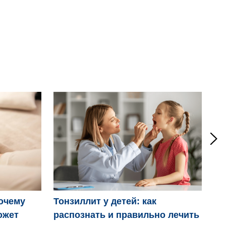
Ро
очему
Тонзиллит у детей: как
ожет
распознать и правильно лечить