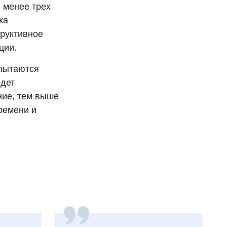
е менее трех
ка
труктивное
ции.
 пытаются
едет
ние, тем выше
ремени и