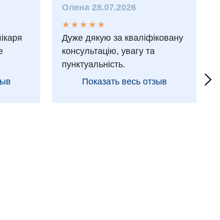
Олена 28.07.2026
★
★
★
★
★
★
★
★
★
★
лікаря
Дуже дякую за кваліфіковану
е
консультацію, увагу та
пунктуальність.
зыв
Показать весь отзыв