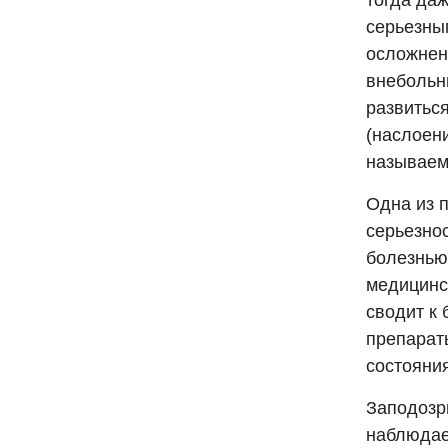
тогда да
серьезны
осложнен
внебольн
развитьс
(наслоен
называем
Одна из п
серьезнос
болезнью,
медицинс
сводит к 
препарат
состояния
Заподозр
наблюдае