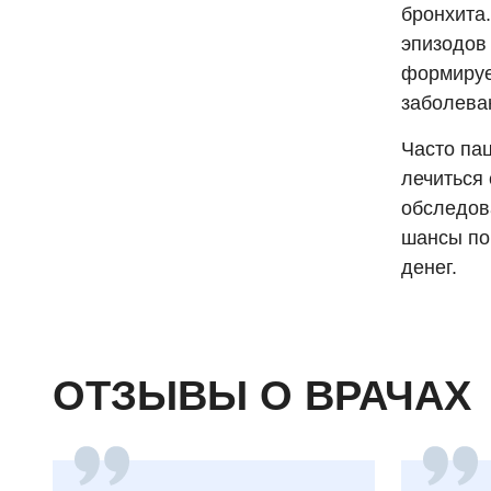
бронхита.
эпизодов 
формирует
заболеван
Часто па
лечиться
обследов
шансы по
денег.
ОТЗЫВЫ О ВРАЧАХ