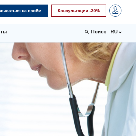
аписаться на приём
Консультации -30%
кты
RU