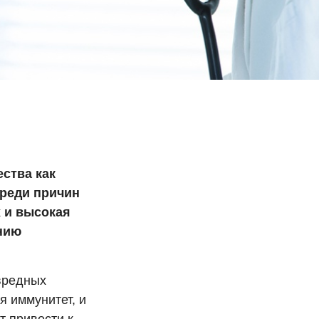
ства как
Среди причин
х и высокая
нию
вредных
я иммунитет, и