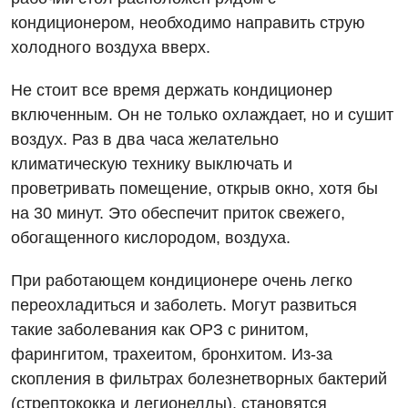
Для взрослых
Национальный скрининг здоровья 40+
кондиционером, необходимо направить струю
холодного воздуха вверх.
Акушерство и гинекология
Украинский
Не стоит все время держать кондиционер
Аллергология, иммунология
Русский
включенным. Он не только охлаждает, но и сушит
Андрология
воздух. Раз в два часа желательно
климатическую технику выключать и
Бесплатные услуги
проветривать помещение, открыв окно, хотя бы
Вакцинация
на 30 минут. Это обеспечит приток свежего,
Гастроэнтерология
обогащенного кислородом, воздуха.
Гематология
При работающем кондиционере очень легко
переохладиться и заболеть. Могут развиться
Дерматовенерология
такие заболевания как ОРЗ с ринитом,
Диетология
фарингитом, трахеитом, бронхитом. Из-за
скопления в фильтрах болезнетворных бактерий
Кардиология
(стрептококка и легионеллы), становятся