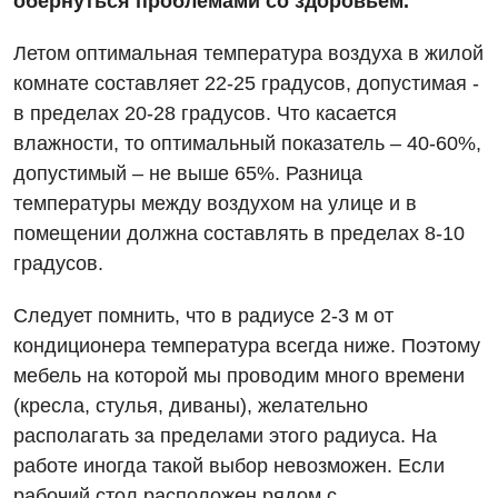
обернуться проблемами со здоровьем.
Летом оптимальная температура воздуха в жилой
комнате составляет 22-25 градусов, допустимая -
в пределах 20-28 градусов. Что касается
влажности, то оптимальный показатель – 40-60%,
допустимый – не выше 65%. Разница
Вакансии
температуры между воздухом на улице и в
помещении должна составлять в пределах 8-10
Мероприятия БПР
Диагностика
градусов.
Интернатура
Диагностическое отделение
Следует помнить, что в радиусе 2-3 м от
Энциклопедия
Инструментальная диагностика
кондиционера температура всегда ниже. Поэтому
Программа лояльности
Рентгенография
мебель на которой мы проводим много времени
(кресла, стулья, диваны), желательно
Отзывы
УЗИ
располагать за пределами этого радиуса. На
Видео
Эндоскопическое отделение
работе иногда такой выбор невозможен. Если
Декларирование
рабочий стол расположен рядом с