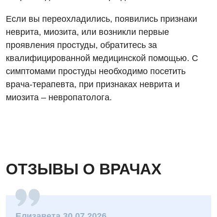
Урология
Если вы переохладились, появились признаки
Физиотерапия
неврита, миозита, или возникли первые
Хирургическое отделение
проявления простуды, обратитесь за
квалифицированной медицинской помощью. С
Эндокринология
симптомами простуды необходимо посетить
врача-терапевта, при признаках неврита и
Для детей
миозита – невропатолога.
Детская аллергология
Детская гастроэнтерология
Детская гинекология
Детская дерматовенерология
ОТЗЫВЫ О ВРАЧАХ
Детская кардиоревматология
Детская неврология
Елизавета 30.07.2026