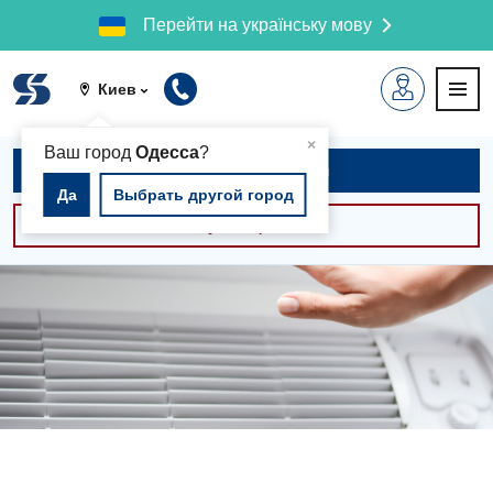
Перейти на українську мову
Киев
▲
×
Ваш город
Одесса
?
Записаться на приём
Да
Выбрать другой город
Консультации -30%