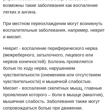
Маммология
возможны такие заболевания как воспаление
легких и ангина.
Медицинская психология
Неврология
При местном переохлаждении могут возникнуть
воспалительные заболевания, например, неврит
Онкологическое отделение
и миозит.
Ортопедия и травматология
Неврит - воспаление периферического нерва
Оториноларингология
(межреберного, затылочного, лицевого или
нервов конечностей). Болезнь проявляется
Офтальмологическое отделение
болью по ходу нерва, нарушением
Проктология
чувствительности (онемением или отсутствием
чувствительности) и мышечной слабостью.
Пульмонология
Миозит - воспаление скелетных мышц, главные
Ревматология
проявления которого – боли в мышце (миалгия),
Терапия
мышечная слабость. Заболевания также могут
сопровождаться болью при движении.