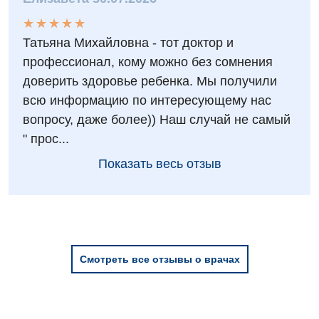
Детская ортопедия и травматология
★
★
★
★
★
★
★
★
★
★
Детская оториноларингология
Татьяна Михайловна - тот доктор и
профессионал, кому можно без сомнения
Детская офтальмология
доверить здоровье ребенка. Мы получили
Детская урология
всю информацию по интересующему нас
вопросу, даже более)) Наш случай не самый
Детская хирургия
" прос...
Детская эндокринология
Показать весь отзыв
Педиатрия
Смотреть все отзывы о врачах