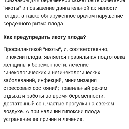
признаком для беременной может быть сочетание
"икоты" и повышение двигательной активности
Неврология
плода, а также обнаруженное врачом нарушение
Онкологическое отделение
сердечного ритма плода.
Ортопедия и травматология
Как предупредить икоту плода?
Оториноларингология
Профилактикой "икоты", и, соответственно,
Офтальмологическое отделение
гипоксии плода, является правильная подготовка
женщины к беременности: лечение
Проктология
гинекологических и негинекологических
Пульмонология
заболеваний, инфекций, минимизация
стрессовых состояний; правильный режим
Ревматология
отдыха и работы во время беременности,
Терапия
достаточный сон, частые прогулки на свежем
воздухе. А при наличии гипоксии плода –
Урология
устранение ее причин и лечение.
Физиотерапия