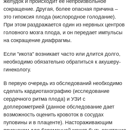
Акушерство и гинекология
желудок и происходит ее непроизвольное
Украинский
сокращение. Другая, более опасная причина –
Аллергология, иммунология
это гипоксия плода (кислородное голодание).
Русский
Андрология
При этом раздражается один из нервных центров
головного мозга плода, и он передает импульсы
Бесплатные услуги
на сокращение диафрагмы.
Вакцинация
Если "икота" возникает часто или длится долго,
Гастроэнтерология
необходимо обязательно обратиться к акушеру-
гинекологу.
Гематология
Дерматовенерология
В первую очередь из обследований необходимо
сделать кардиотахографию (исследование
Диетология
сердечного ритма плода) и УЗИ с
Кардиология
доплерометрией (данное обследование дает
возможность оценить кровоток в сосудах
Маммология
пуповины и в плаценте). Настораживающим
Медицинская психология