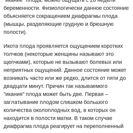
"икание" плода, можно ощущать с 28 недели
беременности. Физиологически данное состояние
объясняется сокращением диафрагмы плода
(мышцы, разделяющие грудную и брюшную
полости).
Вакансии
Мероприятия БПР
Диагностика
Икота плода проявляется ощущением коротких
толчков (некоторые женщины называют это
Интернатура
Диагностическое отделение
щелчками), которые не вызывают болевых или
Энциклопедия
неприятных ощущений. Данное состояние может
Инструментальная диагностика
возникать часто или же редко, длится от пяти до
Программа лояльности
Рентгенография
двадцати минут. Причин так называемого
Отзывы
УЗИ
"икания" плода может быть две. Первая –
заглатывание плодом слишком большого
Видео
Эндоскопическое отделение
количества околоплодных вод, в которых он
Декларирование
находится в полости матки. В таком случае
Для взрослых
Национальный скрининг здоровья 40+
диафрагма плода реагирует на переполненный