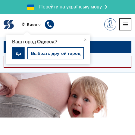
Перейти на українську мову
Киев
▲
×
Ваш город
Одесса
?
Записаться на приём
Да
Выбрать другой город
Консультации -30%