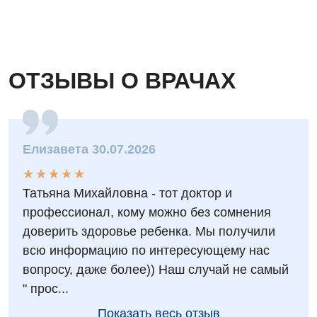
Хирургическое отделение
Эндокринология
ОТЗЫВЫ О ВРАЧАХ
Для детей
Детская аллергология
Детская гастроэнтерология
Елизавета 30.07.2026
Детская гинекология
★
★
★
★
★
★
★
★
★
★
Татьяна Михайловна - тот доктор и
Детская дерматовенерология
профессионал, кому можно без сомнения
Детская кардиоревматология
доверить здоровье ребенка. Мы получили
всю информацию по интересующему нас
Детская неврология
вопросу, даже более)) Наш случай не самый
Детская ортопедия и травматология
" прос...
Детская оториноларингология
Показать весь отзыв