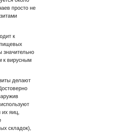
уется около
чаев просто не
азитами
одит к
 пищевых
ы значительно
м к вирусным
азиты делают
 Достоверно
наружив
о используют
 их яиц,
е
ых складок),