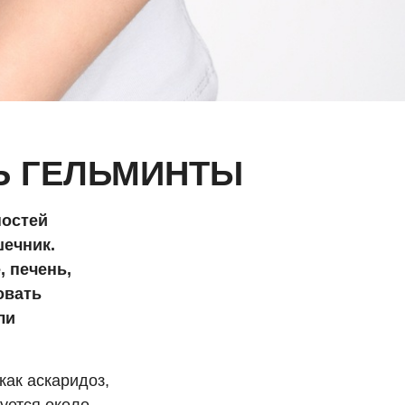
Ь ГЕЛЬМИНТЫ
ностей
шечник.
, печень,
овать
ли
как аскаридоз,