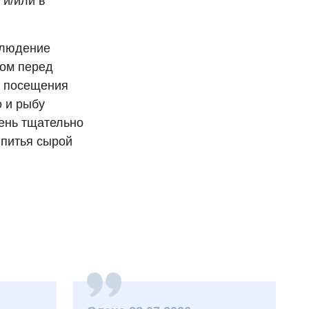
 и/или в
блюдение
лом перед
и посещения
 и рыбу
лень тщательно
 питья сырой