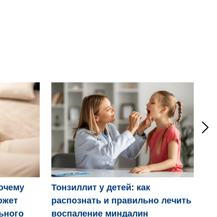
Ро
очему
Тонзиллит у детей: как
ожет
распознать и правильно лечить
ьного
воспаление миндалин