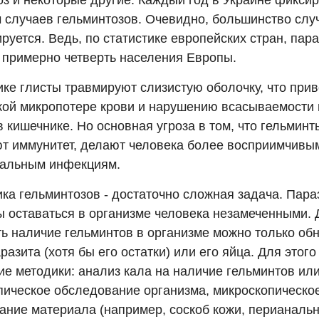
оз и некоторые другие. Каждый год в Украине фиксир
ч случаев гельминтозов. Очевидно, большинство слу
руется. Ведь, по статистике европейских стран, пар
 примерно четверть населения Европы.
ке глисты травмируют слизистую оболочку, что прив
кой микропотере крови и нарушению всасываемости
 кишечнике. Но основная угроза в том, что гельминт
т иммунитет, делают человека более восприимчивы
иальным инфекциям.
ика гельминтозов - достаточно сложная задача. Пар
бы оставаться в организме человека незамеченными.
ть наличие гельминтов в организме можно только об
разита (хотя бы его остатки) или его яйца. Для этог
е методики: анализ кала на наличие гельминтов или
пическое обследование организма, микроскопическо
ание материала (например, соскоб кожи, перианальн