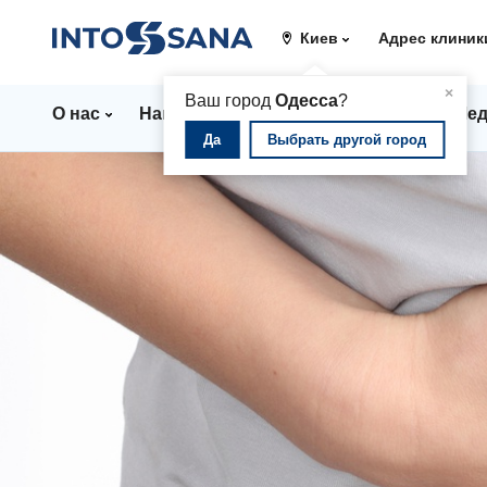
Киев
Адрес клиник
▲
×
Ваш город
Одесса
?
О нас
Направления
Цены
Врачи
Мед
Да
Выбрать другой город