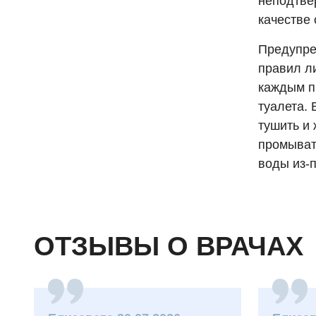
неподтвер
качестве
Предупре
правил л
каждым п
туалета.
тушить и 
промывать
воды из-п
ОТЗЫВЫ О ВРАЧАХ