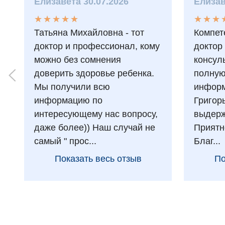
Елизавета 30.07.2026
Елизав
★
★
★
★
★
★
★
★
★
★
★
★
★
★
★
★
Татьяна Михайловна - тот
Компет
доктор и профессионал, кому
доктор
можно без сомнения
консул
доверить здоровье ребенка.
полну
Мы получили всю
информ
информацию по
Григор
интересующему нас вопросу,
выдерж
даже более)) Наш случай не
Приятн
самый " прос...
Благ...
Показать весь отзыв
По