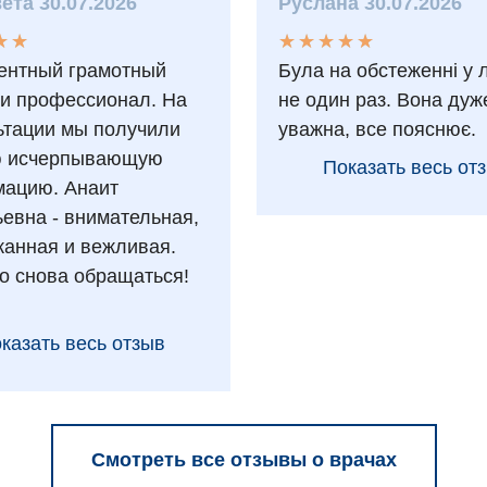
ета 30.07.2026
Руслана 30.07.2026
★
★
★
★
★
★
★
★
★
★
★
★
★
★
ентный грамотный
Була на обстеженні у 
 и профессионал. На
не один раз. Вона дуж
ьтации мы получили
уважна, все пояснює.
ю исчерпывающую
Показать весь от
ацию. Анаит
ьевна - внимательная,
анная и вежливая.
о снова обращаться!
казать весь отзыв
Смотреть все отзывы о врачах