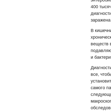
энтероби
400 тыся
диагности
заражена
В кишечни
хроничес
веществ в
подавляю
и бактер
Диагност
все, что
установи
самого па
следующи
макроско
обследов