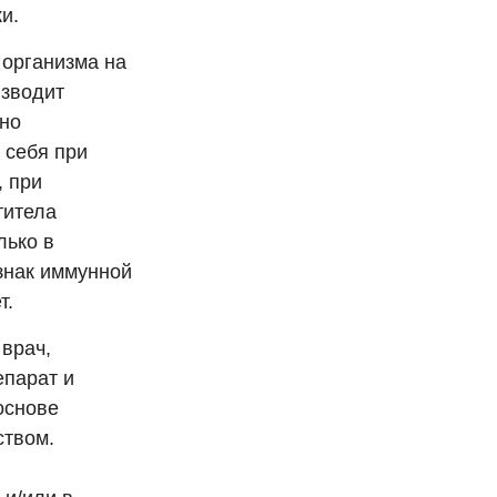
и.
 организма на
изводит
ьно
 себя при
, при
титела
лько в
изнак иммунной
т.
врач,
епарат и
основе
ством.