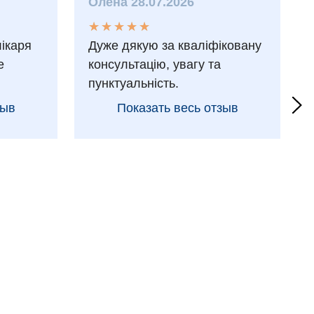
Олена 28.07.2026
★
★
★
★
★
★
★
★
★
★
лікаря
Дуже дякую за кваліфіковану
е
консультацію, увагу та
пунктуальність.
зыв
Показать весь отзыв