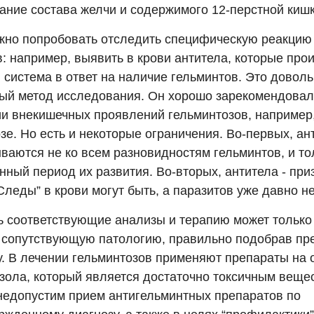
ание состава желчи и содержимого 12-перстной кишк
жно попробовать отследить специфическую реакцию
: например, выявить в крови антитела, которые про
 система в ответ на наличие гельминтов. Это довол
ый метод исследования. Он хорошо зарекомендовал
и внекишечных проявлений гельминтозов, например
зе. Но есть и некоторые ограничения. Во-первых, ан
ваются не ко всем разновидностям гельминтов, и то
нный период их развития. Во-вторых, антитела - пр
Следы” в крови могут быть, а паразитов уже давно не
ь соответствующие анализы и терапию может только 
 сопутствующую патологию, правильно подобрав пр
у. В лечении гельминтозов применяют препараты на 
зола, который является достаточно токсичным веще
недопустим прием антигельминтных препаратов по