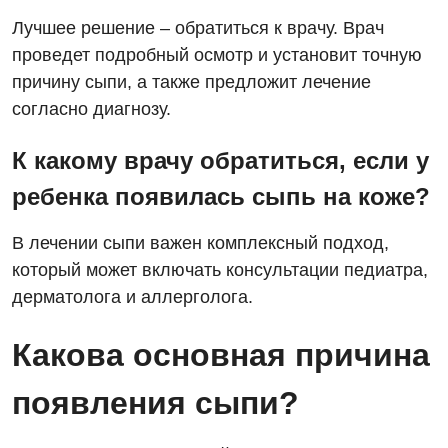
Декларирование
Лучшее решение – обратиться к врачу. Врач
Для взрослых
проведет подробный осмотр и установит точную
Национальный скрининг здоровья 40+
причину сыпи, а также предложит лечение
Акушерство и гинекология
согласно диагнозу.
Украинский
Аллергология, иммунология
Русский
К какому врачу обратиться, если у
Андрология
ребенка появилась сыпь на коже?
Бесплатные услуги
В лечении сыпи важен комплексный подход,
Вакцинация
который может включать консультации педиатра,
Гастроэнтерология
дерматолога и аллерголога.
Гематология
Какова основная причина
Дерматовенерология
появления сыпи?
Диетология