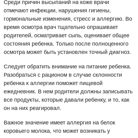
Кардиология
Среди причин высыпаний на коже врачи
отмечают инфекции, нарушения гигиены,
Маммология
гормональные изменения, стресс и аллергию. Во
Медицинская психология
время осмотра врач тщательно опрашивает
родителей, осматривает сыпь, оценивает общее
Неврология
состояния ребенка. Только после полноценного
Онкологическое отделение
осмотра может быть установлен точный диагноз.
Ортопедия и травматология
Следует обратить внимание на питание ребенка.
Разобраться с рационом в случае склонности
Оториноларингология
ребенка к аллергии поможет пищевой
Офтальмологическое отделение
ежедневник. В нем родители должны записывать
все продукты, которые давали ребенку, и то, как
Проктология
он на них реагировал.
Пульмонология
Важное значение имеет аллергия на белок
Ревматология
коровьего молока, что может возникать у
Терапия