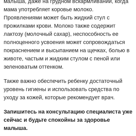
малыша, даже на грудном вскармливании, когда
мама употребляет коровье молоко.
Урология
Проявлениями может быть жидкий стул с
Физиотерапия
прожилками крови. Молоко также содержит
лактозу (молочный сахар), неспособность ее
Хирургическое отделение
полноценного усвоения может сопровождаться
Эндокринология
покраснением и высыпанием на щечках, болью в
животе, частым и жидким стулом с пеной или
Для детей
зеленоватым оттенком.
Детская аллергология
Также важно обеспечить ребенку достаточный
Детская гастроэнтерология
уровень гигиены и использовать средства по
уходу за кожей, которые рекомендует врач.
Детская гинекология
Запишитесь на консультацию специалиста уже
Детская дерматовенерология
сейчас и будьте спокойны за здоровье
Детская кардиоревматология
малыша.