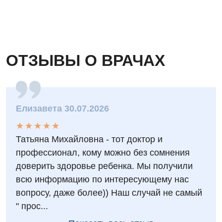
Детская неврология
Детская ортопедия и травматология
Детская оториноларингология
ОТЗЫВЫ О ВРАЧАХ
Детская офтальмология
Детская урология
Детская хирургия
Елизавета 30.07.2026
Детская эндокринология
★
★
★
★
★
★
★
★
★
★
Татьяна Михайловна - тот доктор и
Педиатрия
профессионал, кому можно без сомнения
доверить здоровье ребенка. Мы получили
всю информацию по интересующему нас
вопросу, даже более)) Наш случай не самый
" прос...