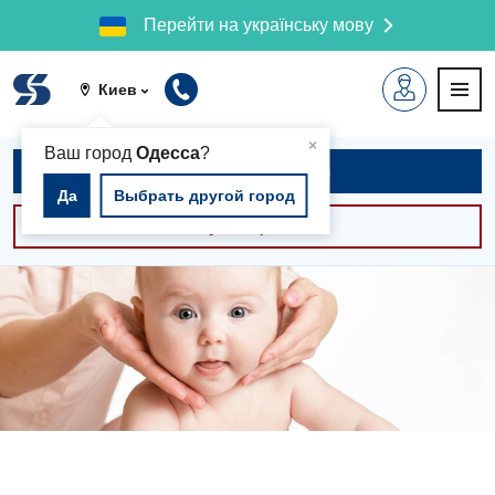
Перейти на українську мову
Киев
▲
×
Ваш город
Одесса
?
Записаться на приём
Да
Выбрать другой город
Консультации -30%