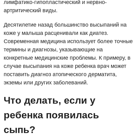
лимфатико-гипопластический и нервно-
артритический виды.
Десятилетие назад большинство высыпаний на
коже у малыша расценивали как диатез.
Современная медицина использует более точные
термины и диагнозы, указывающие на
конкретные медицинские проблемы. К примеру, в
Вакансии
случае высыпания на коже ребенка врач может
поставить диагноз атопического дерматита,
Мероприятия БПР
Диагностика
экземы или других заболеваний.
Интернатура
Диагностическое отделение
Что делать, если у
Энциклопедия
Инструментальная диагностика
Программа лояльности
ребенка появилась
Рентгенография
Отзывы
УЗИ
сыпь?
Видео
Эндоскопическое отделение