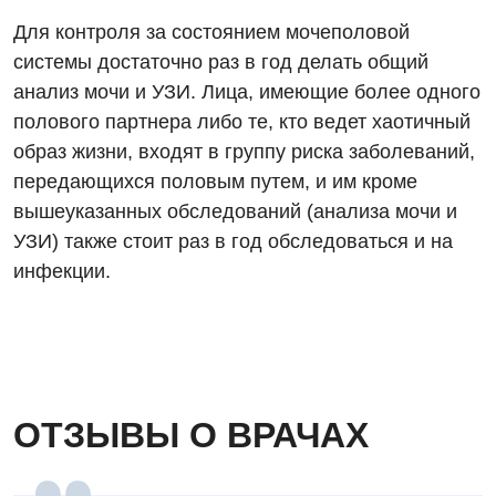
Для контроля за состоянием мочеполовой
Онкологическое отделение
системы достаточно раз в год делать общий
Ортопедия и травматология
анализ мочи и УЗИ. Лица, имеющие более одного
полового партнера либо те, кто ведет хаотичный
Оториноларингология
образ жизни, входят в группу риска заболеваний,
Офтальмологическое отделение
передающихся половым путем, и им кроме
вышеуказанных обследований (анализа мочи и
Проктология
УЗИ) также стоит раз в год обследоваться и на
Пульмонология
инфекции.
Ревматология
Терапия
Урология
ОТЗЫВЫ О ВРАЧАХ
Физиотерапия
Хирургическое отделение