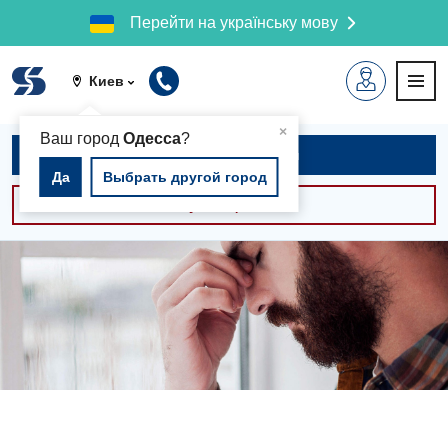
Перейти на українську мову
Киев
▲
×
Ваш город
Одесса
?
Записаться на приём
Да
Выбрать другой город
Консультации -30%