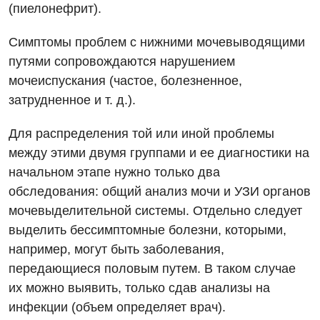
Аллергология, иммунология
(пиелонефрит).
Русский
Андрология
Симптомы проблем с нижними мочевыводящими
путями сопровождаются нарушением
Бесплатные услуги
мочеиспускания (частое, болезненное,
Вакцинация
затрудненное и т. д.).
Гастроэнтерология
Для распределения той или иной проблемы
Гематология
между этими двумя группами и ее диагностики на
начальном этапе нужно только два
Дерматовенерология
обследования: общий анализ мочи и УЗИ органов
Диетология
мочевыделительной системы. Отдельно следует
выделить бессимптомные болезни, которыми,
Кардиология
например, могут быть заболевания,
Маммология
передающиеся половым путем. В таком случае
их можно выявить, только сдав анализы на
Медицинская психология
инфекции (объем определяет врач).
Неврология