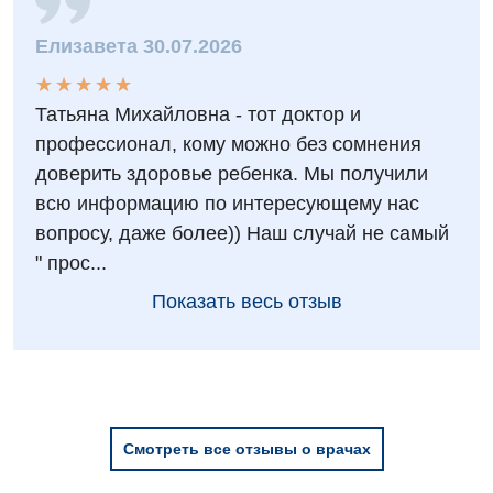
Эндокринология
Елизавета 30.07.2026
★
★
★
★
★
★
★
★
★
★
Для детей
Татьяна Михайловна - тот доктор и
Детская аллергология
профессионал, кому можно без сомнения
доверить здоровье ребенка. Мы получили
Детская гастроэнтерология
всю информацию по интересующему нас
Детская гинекология
вопросу, даже более)) Наш случай не самый
" прос...
Детская дерматовенерология
Показать весь отзыв
Детская кардиоревматология
Детская неврология
Детская ортопедия и травматология
Детская оториноларингология
Смотреть все отзывы о врачах
Детская офтальмология