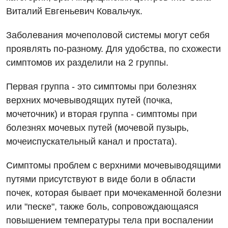
Виталий Евгеньевич Ковальчук.
Заболевания мочеполовой системы могут себя
Вакансии
проявлять по-разному. Для удобства, по схожести
Мероприятия БПР
Диагностика
симптомов их разделили на 2 группы.
Интернатура
Диагностическое отделение
Первая группа - это симптомы при болезнях
верхних мочевыводящих путей (почка,
Энциклопедия
Инструментальная диагностика
мочеточник) и вторая группа - симптомы при
Программа лояльности
Рентгенография
болезнях мочевых путей (мочевой пузырь,
мочеиспускательный канал и простата).
Отзывы
УЗИ
Видео
Эндоскопическое отделение
Симптомы проблем с верхними мочевыводящими
Декларирование
путями присутствуют в виде боли в области
Для взрослых
Национальный скрининг здоровья 40+
почек, которая бывает при мочекаменной болезни
или "песке", также боль, сопровождающаяся
Акушерство и гинекология
повышением температуры тела при воспалении
Украинский