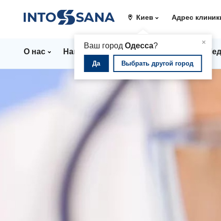
Киев
Адрес клиник
▲
×
Ваш город
Одесса
?
О нас
Направления
Цены
Врачи
Мед
Да
Выбрать другой город