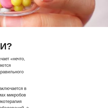
КИ?
чает «нечто,
ляются
правильного
аключается в
мах микробов
икотерапия