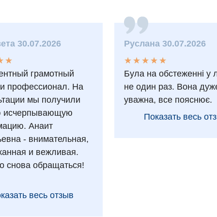
ета 30.07.2026
Руслана 30.07.2026
★
★
★
★
★
★
★
★
★
★
★
★
★
★
ентный грамотный
Була на обстеженні у 
 и профессионал. На
не один раз. Вона дуж
ьтации мы получили
уважна, все пояснює.
ю исчерпывающую
Показать весь от
ацию. Анаит
ьевна - внимательная,
анная и вежливая.
о снова обращаться!
казать весь отзыв