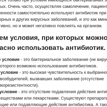
тся только при условии имеющихся бактериальных з
ных. Очень часто, осуществляя самолечение, пациен
енности самостоятельно используют антибиотик при
орных и других вирусных заболеваний, и это как ми
ивно, но и может негативно повлиять на организм.
м условия, при которых можн
асно использовать антибиотик.
 условие
- это бактериальное заболевание (не виру
которого возможно использование антибиотиков.
 условие
- это высокая чувствительность к выбранн
-возбудителей, вызвавших заболевание (отсутствие
корезистентности).
 условие
- это отсутствие подавления действия анти
веществами или лекарствами. Существуют препарат
щие или подавляющие действие антибиотика. А так