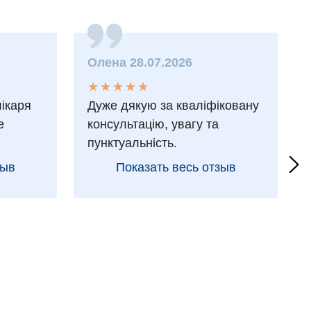
Олена 28.07.2026
★
★
★
★
★
★
★
★
★
★
лікаря
Дуже дякую за кваліфіковану
е
консультацію, увагу та
пунктуальність.
зыв
Показать весь отзыв