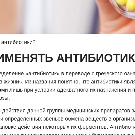
 антибиотики?
ИМЕНЯТЬ АНТИБИОТИ
деление «антибиотик» в переводе с греческого озна
в жизни». Из названия понятно, что антибиотики яв
ами лишь при условии адекватного их назначения и 
озы.
 действия данной группы медицинских препаратов з
и определенных звеньев обмена веществ в организ
тановке действия некоторых их ферментов. Антибиот