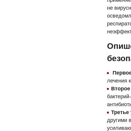
применяе
не вирус
осведомл
респират
неэффект
Опише
безоп
Первое
лечения 
Второе
бактерий
антибиоти
Третье
другими 
усиливаю