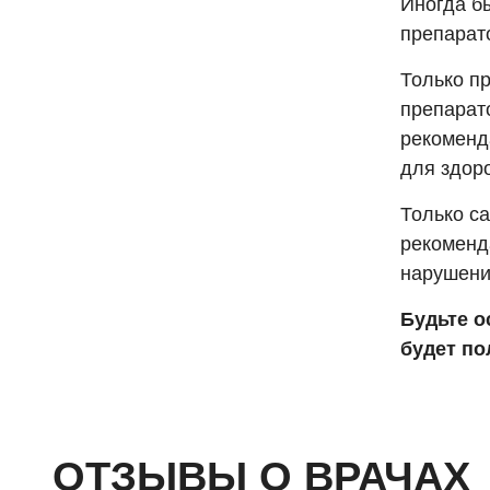
Иногда б
препарато
Только п
препарат
рекоменд
для здор
Только са
рекоменд
нарушени
Будьте о
будет п
ОТЗЫВЫ О ВРАЧАХ