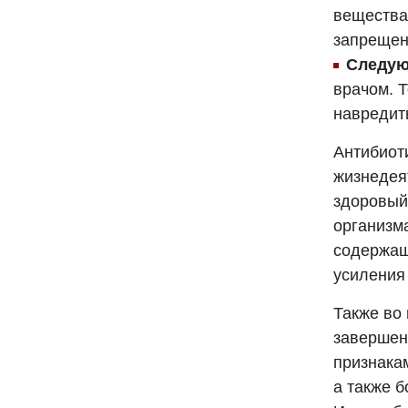
вещества
запрещен
Следую
врачом. Т
навредить
Антибиоти
жизнедея
здоровый
организм
содержащ
усиления
Также во
завершен
признака
а также б