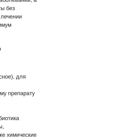
аболеваний, а
ты без
 лечении
нимум
о
сное), для
ому препарату
биотика
ы,
же химические