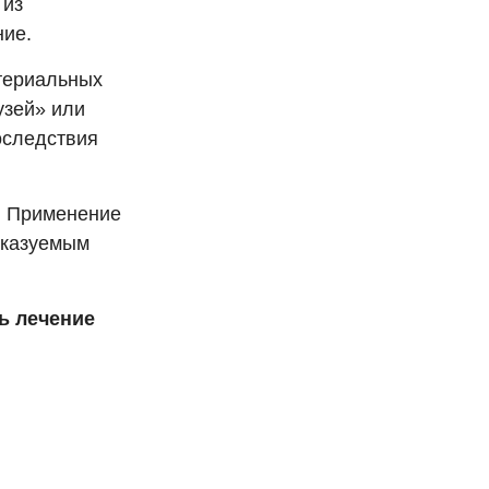
 из
ние.
териальных
узей» или
оследствия
е. Применение
сказуемым
ь лечение