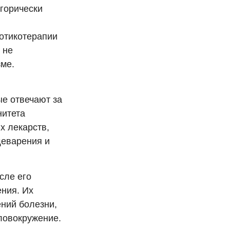
егорически
иотикотерапии
 не
зме.
ые отвечают за
нитета
х лекарств,
еварения и
сле его
ния. Их
ний болезни,
оловокружение.