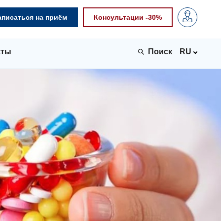
аписаться на приём
Консультации -30%
кты
RU