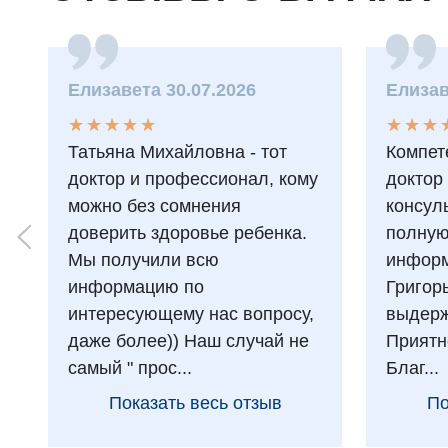
Елизавета 30.07.2026
Елизав
★
★
★
★
★
★
★
★
★
★
★
★
★
★
★
★
Татьяна Михайловна - тот
Компет
доктор и профессионал, кому
доктор
можно без сомнения
консул
доверить здоровье ребенка.
полну
Мы получили всю
информ
информацию по
Григор
интересующему нас вопросу,
выдерж
даже более)) Наш случай не
Приятн
самый " прос...
Благ...
Показать весь отзыв
По