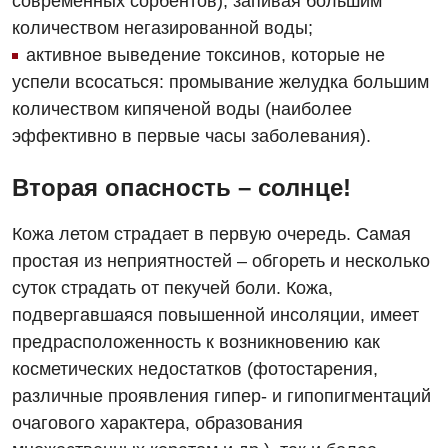
современных сорбентов), запивая большим
количеством негазированной воды;
Маммология
активное выведение токсинов, которые не
Медицинская психология
успели всосаться: промывание желудка большим
количеством кипяченой воды (наиболее
Неврология
эффективно в первые часы заболевания).
Онкологическое отделение
Вторая опасность – солнце!
Ортопедия и травматология
Кожа летом страдает в первую очередь. Самая
Оториноларингология
простая из неприятностей – обгореть и несколько
Офтальмологическое отделение
суток страдать от пекучей боли. Кожа,
подвергавшаяся повышенной инсоляции, имеет
Проктология
предрасположенность к возникновению как
Пульмонология
косметических недостатков (фотостарения,
различные проявления гипер- и гипопигментаций
Ревматология
очагового характера, образования
Терапия