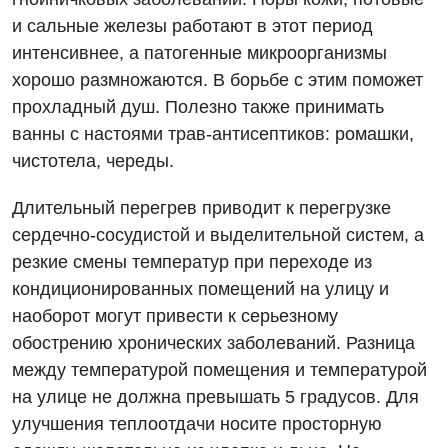
и сальные железы работают в этот период
Детская ортопедия и травматология
интенсивнее, а патогенные микроорганизмы
Детская оториноларингология
хорошо размножаются. В борьбе с этим поможет
прохладный душ. Полезно также принимать
Детская офтальмология
ванны с настоями трав-антисептиков: ромашки,
Детская урология
чистотела, череды.
Детская хирургия
Длительный перегрев приводит к перегрузке
Детская эндокринология
сердечно-сосудистой и выделительной систем, а
резкие смены температур при переходе из
Педиатрия
кондиционированных помещений на улицу и
наоборот могут привести к серьезному
обострению хронических заболеваний. Разница
между температурой помещения и температурой
на улице не должна превышать 5 градусов. Для
улучшения теплоотдачи носите просторную