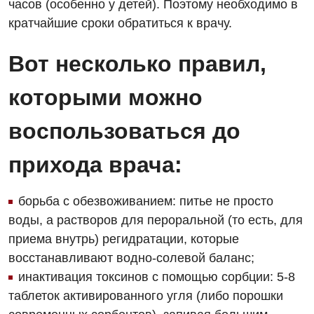
Декларирование
часов (особенно у детей). Поэтому необходимо в
кратчайшие сроки обратиться к врачу.
Для взрослых
Национальный скрининг здоровья 40+
Вот несколько правил,
Акушерство и гинекология
Украинский
Аллергология, иммунология
которыми можно
Русский
Андрология
воспользоваться до
Бесплатные услуги
прихода врача:
Вакцинация
Гастроэнтерология
борьба с обезвоживанием: питье не просто
воды, а растворов для пероральной (то есть, для
Гематология
приема внутрь) регидратации, которые
Дерматовенерология
восстанавливают водно-солевой баланс;
инактивация токсинов с помощью сорбции: 5-8
Диетология
таблеток активированного угля (либо порошки
Кардиология