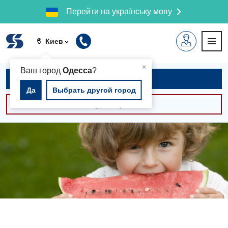
Перейти на українську мову
Киев
▲
×
Ваш город
Одесса
?
Записаться на приём
Да
Выбрать другой город
Консультации -30%