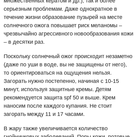
множественных кератом и др.), так и более
Урология
серьезным проблемам. Даже однократное в
течение жизни образование пузырей на месте
Физиотерапия
солнечного ожога повышает риск меланомы –
Хирургическое отделение
чрезвычайно агрессивного новообразования кожи
– в десятки раз.
Эндокринология
Поскольку солнечный ожог происходит незаметно
Для детей
(даже по уши в воде, вы не защищены от него),
то ориентироваться на ощущения нельзя.
Детская аллергология
Загорать нужно постепенно, начиная с 10-15
Детская гастроэнтерология
минут, используя защитные кремы. Детям
рекомендуется защита spf 50 и выше. Крем
Детская гинекология
наносим после каждого купания. Не стоит
Детская дерматовенерология
загорать между 11 и 17 часами.
Детская кардиоревматология
В жару также увеличивается количество
Детская неврология
гнойничковых заболеваний. Поры кожи, потовые