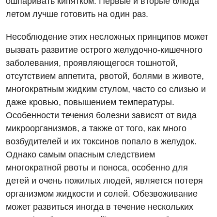
ошпаривать кипятком. Первые и вторые блюда
летом лучше готовить на один раз.
Несоблюдение этих несложных принципов может
вызвать развитие острого желудочно-кишечного
заболевания, проявляющегося тошнотой,
отсутствием аппетита, рвотой, болями в животе,
многократным жидким стулом, часто со слизью и
Вакансии
даже кровью, повышением температуры.
Мероприятия БПР
Диагностика
Особенности течения болезни зависят от вида
микроорганизмов, а также от того, как много
Интернатура
Диагностическое отделение
возбудителей и их токсинов попало в желудок.
Энциклопедия
Инструментальная диагностика
Однако самым опасным следствием
многократной рвоты и поноса, особенно для
Программа лояльности
Рентгенография
детей и очень пожилых людей, является потеря
Отзывы
УЗИ
организмом жидкости и солей. Обезвоживание
может развиться иногда в течение нескольких
Видео
Эндоскопическое отделение