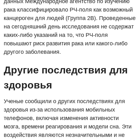
данных Международное агентство по изучению
Оториноларингология
рака классифицировало РЧ-поля как возможный
Офтальмологическое отделение
канцероген для людей (Группа 2В). Проведенные
на сегодняшний день исследования не содержат
Проктология
каких-либо указаний на то, что РЧ-поля
Пульмонология
повышают риск развития рака или какого-либо
другого заболевания.
Ревматология
Терапия
Другие последствия для
Урология
здоровья
Физиотерапия
Ученые сообщили о других последствиях для
Хирургическое отделение
здоровья из-за использования мобильных
Эндокринология
телефонов, включая изменения активности
мозга, времени реагирования и модели сна. Эти
Для детей
воздействия являются незначительными и не