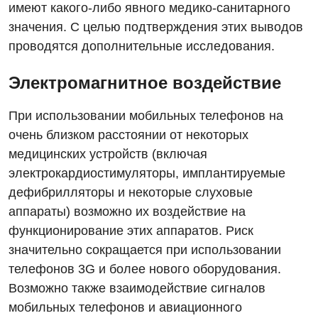
имеют какого-либо явного медико-санитарного
Детская аллергология
значения. С целью подтверждения этих выводов
Детская гастроэнтерология
проводятся дополнительные исследования.
Детская гинекология
Электромагнитное воздействие
Детская дерматовенерология
При использовании мобильных телефонов на
Детская кардиоревматология
очень близком расстоянии от некоторых
Детская неврология
медицинских устройств (включая
электрокардиостимуляторы, имплантируемые
Детская ортопедия и травматология
дефибрилляторы и некоторые слуховые
Детская оториноларингология
аппараты) возможно их воздействие на
функционирование этих аппаратов. Риск
Детская офтальмология
значительно сокращается при использовании
Детская урология
телефонов 3G и более нового оборудования.
Возможно также взаимодействие сигналов
Детская хирургия
мобильных телефонов и авиационного