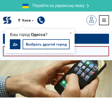
Перейти на українську мову
Киев
▲
×
Ваш город
Одесса
?
Записаться на приём
Да
Выбрать другой город
Консультации -30%