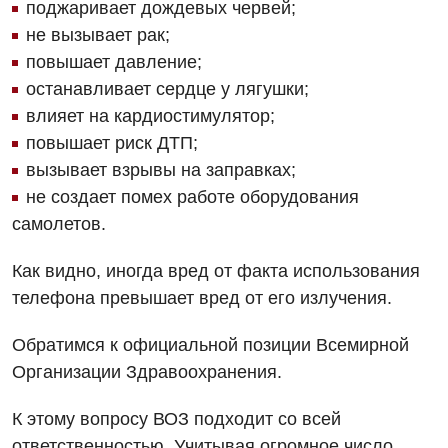
поджаривает дождевых червей;
Мероприятия БПР
Диагностика
не вызывает рак;
Интернатура
Диагностическое отделение
повышает давление;
останавливает сердце у лягушки;
Энциклопедия
Инструментальная диагностика
влияет на кардиостимулятор;
Программа лояльности
Рентгенография
повышает риск ДТП;
вызывает взрывы на заправках;
Отзывы
УЗИ
не создает помех работе оборудования
Видео
Эндоскопическое отделение
самолетов.
Декларирование
Для взрослых
Национальный скрининг здоровья 40+
Как видно, иногда вред от факта использования
телефона превышает вред от его излучения.
Акушерство и гинекология
Украинский
Обратимся к официальной позиции Всемирной
Аллергология, иммунология
Русский
Организации Здравоохранения.
Андрология
К этому вопросу ВОЗ подходит со всей
Бесплатные услуги
ответственностью. Учитывая огромное число