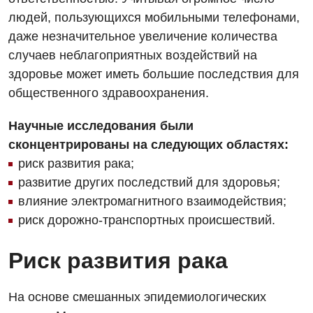
Вакцинация
людей, пользующихся мобильными телефонами,
даже незначительное увеличение количества
Гастроэнтерология
случаев неблагоприятных воздействий на
Гематология
здоровье может иметь большие последствия для
общественного здравоохранения.
Дерматовенерология
Диетология
Научные исследования были
сконцентрированы на следующих областях:
Кардиология
риск развития рака;
Маммология
развитие других последствий для здоровья;
влияние электромагнитного взаимодействия;
Медицинская психология
риск дорожно-транспортных происшествий.
Неврология
Риск развития рака
Онкологическое отделение
Ортопедия и травматология
На основе смешанных эпидемиологических