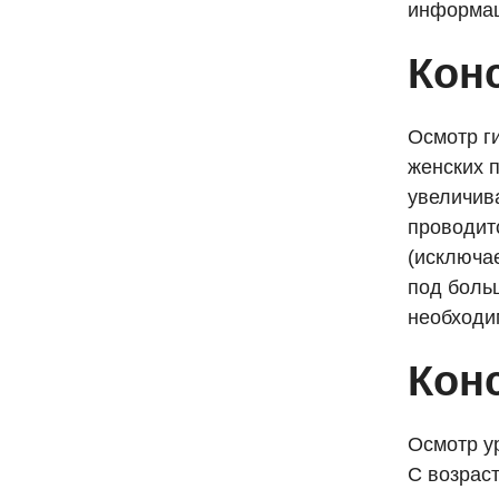
информац
Кон
Осмотр г
женских п
увеличив
проводит
(исключае
под боль
необходи
Кон
Осмотр у
С возрас