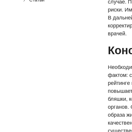
случае. 
риски. И
В дальне
корректи
врачей.
Кон
Необходи
фактом: 
рейтинге
повышает
бляшки, 
органов. 
образа ж
качестве
существе