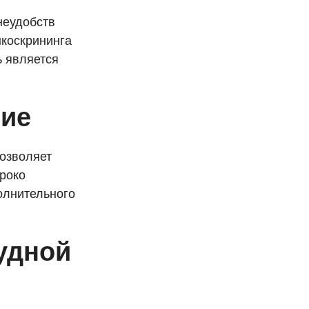
неудобств
нкоскрининга
ь является
ние
позволяет
ироко
олнительного
удной