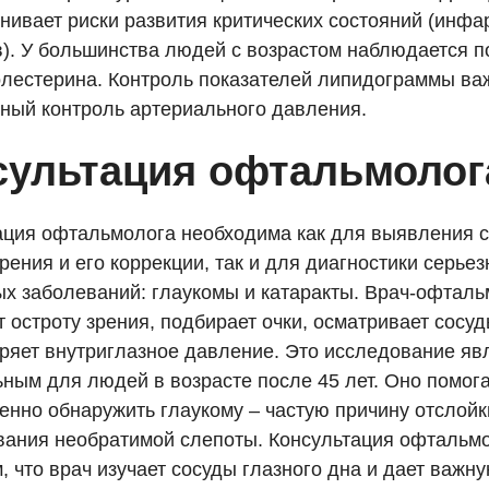
нивает риски развития критических состояний (инфа
в). У большинства людей с возрастом наблюдается 
олестерина. Контроль показателей липидограммы важ
нный контроль артериального давления.
сультация офтальмолог
ация офтальмолога необходима как для выявления 
рения и его коррекции, так и для диагностики серье
ых заболеваний: глаукомы и катаракты. Врач-офталь
 остроту зрения, подбирает очки, осматривает сосуд
еряет внутриглазное давление. Это исследование яв
ьным для людей в возрасте после 45 лет. Оно помог
енно обнаружить глаукому – частую причину отслойки
ания необратимой слепоты. Консультация офтальмо
, что врач изучает сосуды глазного дна и дает важн