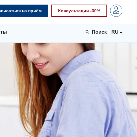
аписаться на приём
Консультации -30%
кты
RU