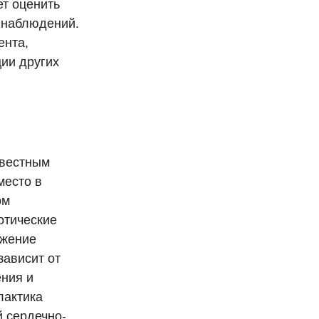
ет оценить
 наблюдений.
ента,
ции других
звестным
место в
ом
отические
бжение
зависит от
ения и
лактика
 сердечно-