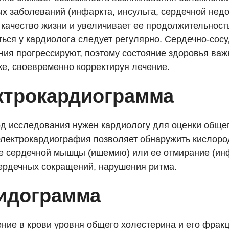
х заболеваний (инфаркта, инсульта, сердечной недо
 качество жизни и увеличивает ее продолжительност
ься у кардиолога следует регулярно. Сердечно-сос
ния прогрессируют, поэтому состояние здоровья важ
ке, своевременно корректируя лечение.
ктрокардиограмма
од исследования нужен кардиологу для оценки обще
Электрокардиография позволяет обнаружить кислор
е сердечной мышцы (ишемию) или ее отмирание (инф
сердечных сокращений, нарушения ритма.
идограмма
ние в крови уровня общего холестерина и его фрак