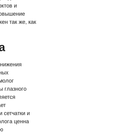
рктов и
повышение
ен так же, как
а
снижения
зных
молог
ы глазного
ляется
ает
 сетчатки и
лога ценна
ую