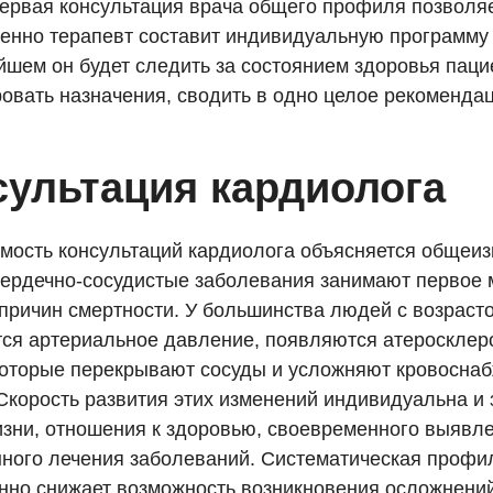
Первая консультация врача общего профиля позволя
менно терапевт составит индивидуальную программу
йшем он будет следить за состоянием здоровья паци
ровать назначения, сводить в одно целое рекоменда
сультация кардиолога
мость консультаций кардиолога объясняется общеи
сердечно-сосудистые заболевания занимают первое 
 причин смертности. У большинства людей с возраст
ся артериальное давление, появляются атеросклер
которые перекрывают сосуды и усложняют кровосна
Скорость развития этих изменений индивидуальна и 
изни, отношения к здоровью, своевременного выявл
нного лечения заболеваний. Систематическая профи
нно снижает возможность возникновения осложнений