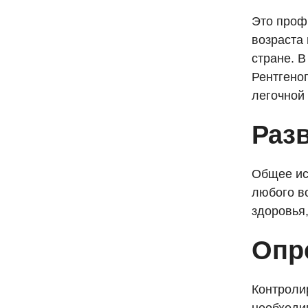
Это проф
возраста
стране. В
Рентгено
легочной 
Раз
Общее ис
любого в
здоровья
Опр
Контроли