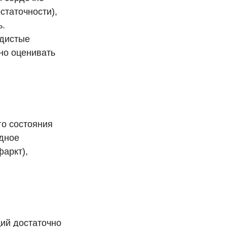
статочности),
ь.
удистые
но оценивать
го состояния
одное
аркт),
ций достаточно