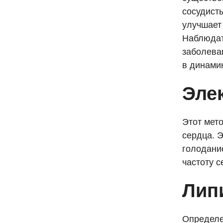
сосудисты
улучшает
Наблюдат
заболева
в динами
Эле
Этот мет
сердца. 
голодани
частоту 
Лип
Определе