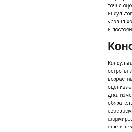
точно оце
инсульто
уровня х
и постоя
Кон
Консульт
остроты з
возрастн
оценивает
дна, изм
обязател
своеврем
формиров
еще и тем