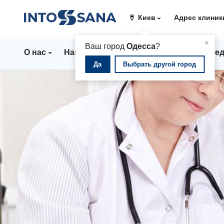
Киев
Адрес клиник
▲
×
Ваш город
Одесса
?
О нас
Направления
Цены
Врачи
Мед
Да
Выбрать другой город