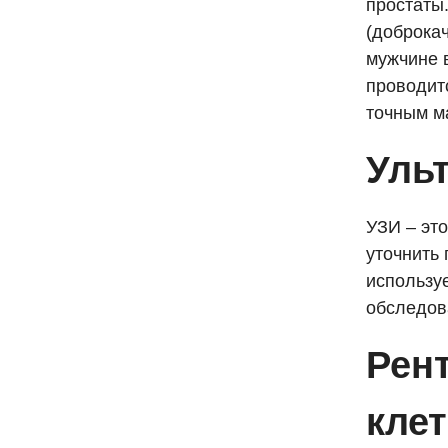
простаты.
(доброкач
мужчине 
проводит
точным м
Уль
УЗИ – эт
уточнить
использу
обследов
Рен
клет