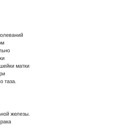
болеваний
ом
льно
ки
 шейки матки
ри
о таза.
ьной железы.
 рака