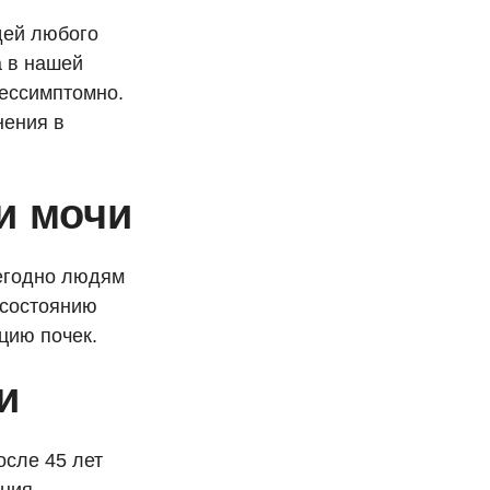
дей любого
а в нашей
бессимптомно.
нения в
и мочи
егодно людям
 состоянию
цию почек.
и
осле 45 лет