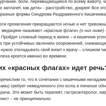
- урчание, боли, перемещающиеся по всему животу, ч
то заплачет, как дитя» - расстройство, диарея! Все эт
бразные формы Синдрома Раздраженного Кишечник
 эти проявления прекращаются ночью и нет тревожн
в медицине называют «красные флаги»
(о них ниже)
–
. Пройдет сложный период в жизни – и кишечник успо
Но при устойчивых явлениях опорожнений, снижающи
 нужно откладывать свой визит к врачу – слишком ч
спеха кроется именно во времени.
их «красных флагах» идет речь
еречислим то, что в сочетании с кишечными неладам
сами)
требует немедленного
(то есть в течение одн
рача. Это может быть терапевт, гастроэнтеролог, хир
нист – не принципиально.