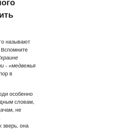
ного
ить
Его называют
 Вспомните
Украине
и - «медвежья
пор в
юди особенно
идным словам,
ачам, не
,
 зверь, она