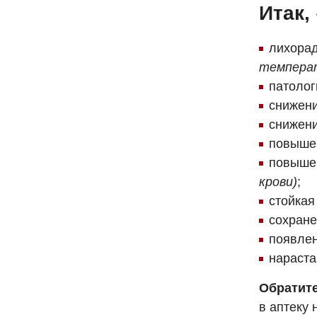
Итак,
лихора
темпера
патолог
снижен
снижен
повышен
повыше
крови)
;
стойкая
сохране
появлен
нараста
Обратите
в аптеку 