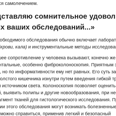
ся самолечением.
дставляю сомнительное удовол
их ваших обследований...»
обходимого обследования обычно включает лабора
(крови, кала)
и инструментальные методы исследова
ее сопротивление у человека вызывают, конечно же
нтальные, особенно фиброколоноскопия. Приятным э
 но по информативности ему нет равных. Его суть з
олстого кишечника изнутри путем введения гибкой т
 источником света. Колоноскопия позволяет оценить
й, выявить полипы и другие новообразования, при н
агмент тканей для гистологического исследования. П
ии этого обследования могут возникать болезненны
 можно справиться, применив легкий и безопасный