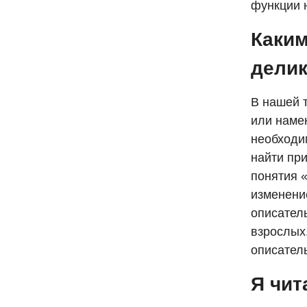
функции 
Каким
дели
В нашей т
или намек
необходи
найти пр
понятия «
изменение
описатель
взрослых.
описател
Я чит