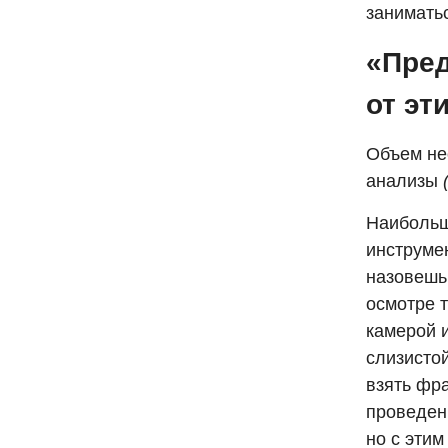
занимать
«Пре
от эт
Объем не
анализы
Наибольш
инструме
назовешь,
осмотре т
камерой и
слизисто
взять фр
проведен
но с этим