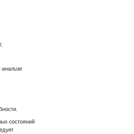
)
;
 анализе
бности.
ных состояний
ледует