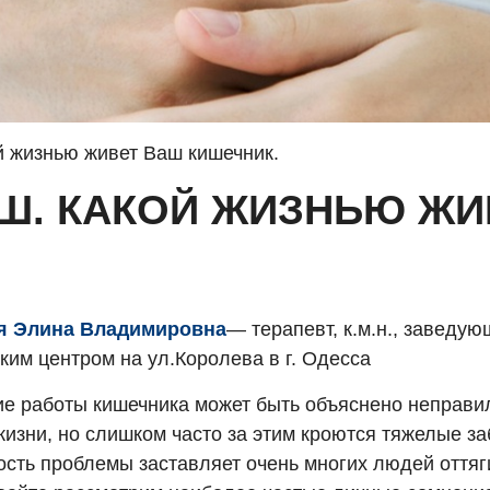
ой жизнью живет Ваш кишечник.
УШ. КАКОЙ ЖИЗНЬЮ Ж
я Элина Владимировна
— терапевт, к.м.н., заведу
ким центром на ул.Королева в г. Одесса
е работы кишечника может быть объяснено неправ
жизни, но слишком часто за этим кроются тяжелые з
ость проблемы заставляет очень многих людей оттяги