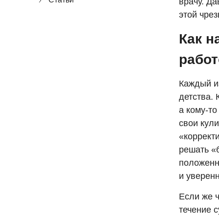
врачу. Д
этой чре
Как н
работ
Каждый и
детства. 
а кому-то
свои кул
«корректи
решать «
положенны
и уверен
Если же ч
течение с