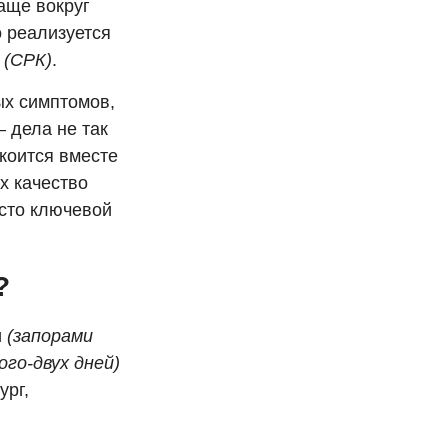
аще вокруг
о реализуется
а
(СРК)
.
ых симптомов,
 дела не так
коится вместе
х качество
асто ключевой
?
и
(запорами
ого-двух дней)
ург,