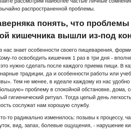
авайте рассмотрим наиболее частые личные сомнени
звычайно распространенной проблемы.
аверняка понять, что проблемы
ой кишечника вышли из-под ко
з нас знает особенности своего пищеварения, форм
Кому-то освободить кишечник 1 раз в три дня - впол
 это нужно сделать после каждого приема пищи. В к
инарные традиции, да и особенности работы или уче
вы». Тем не менее, в идеале каждому из нас удобно
большую» проблему в спокойной обстановке, дома, 
й гигиенический ритуал. Тогда целый день легкость
ность сослужат нам хорошую службу.
то-то радикально изменилось: позывы к процессу, ча
уток, вид, запах, болевые ощущения, - нарушение к