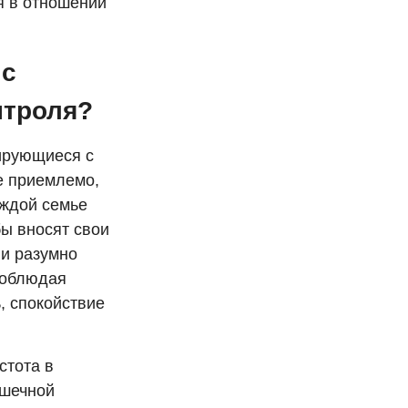
я в отношении
 с
нтроля?
ирующиеся с
не приемлемо,
аждой семье
бы вносят свои
 и разумно
соблюдая
, спокойствие
стота в
ишечной