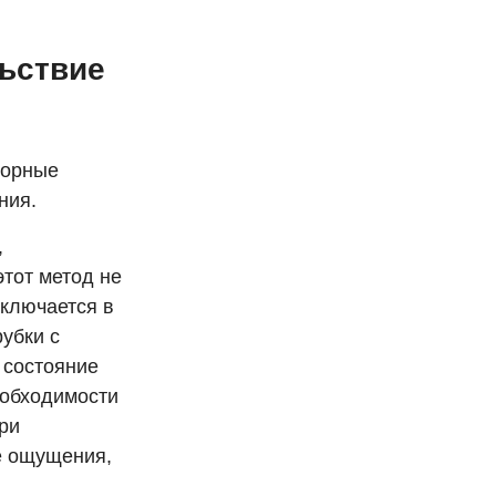
ьствие
торные
ния.
,
тот метод не
аключается в
рубки с
 состояние
еобходимости
ри
е ощущения,