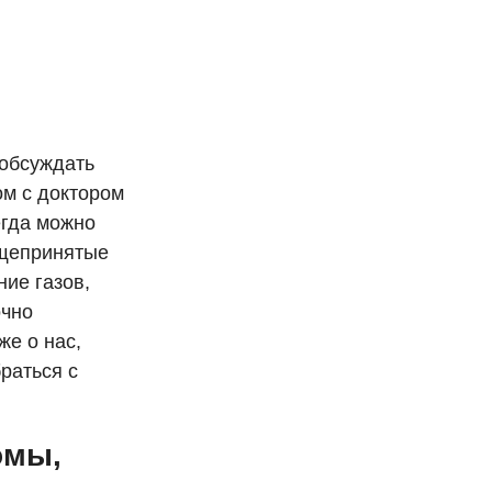
 обсуждать
ом с доктором
егда можно
бщепринятые
ние газов,
очно
же о нас,
раться с
омы,