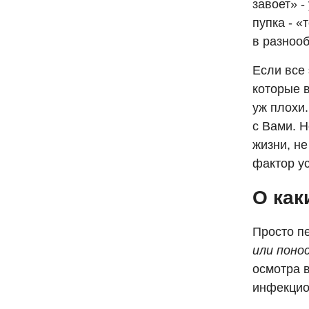
завоет» 
пупка - «
в разноо
Если все
которые 
уж плохи
с Вами. 
жизни, не
фактор у
О как
Просто п
или поно
осмотра в
инфекцио