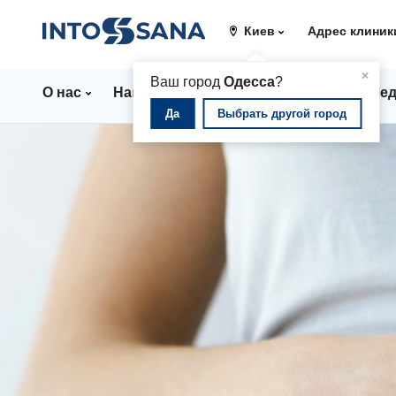
Киев
Адрес клиник
▲
×
Ваш город
Одесса
?
О нас
Направления
Цены
Врачи
Мед
Да
Выбрать другой город