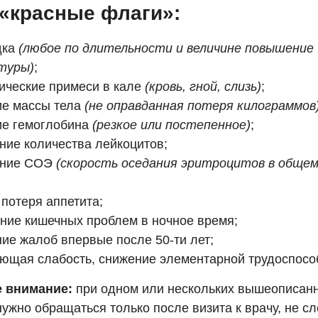
 «красные флаги»:
дка
(любое по длительности и величине повышение
туры)
;
ические примеси в кале
(кровь, гной, слизь)
;
ие массы тела
(не оправданная потеря килограммов
ие гемоглобина
(резкое или постепенное)
;
ие количества лейкоцитов;
ние СОЭ
(скорость оседания эритроцитов в общем
 потеря аппетита;
ние кишечных проблем в ночное время;
ие жалоб впервые после 50-ти лет;
ющая слабость, снижение элементарной трудоспосо
 внимание:
при одном или нескольких вышеописан
нужно обращаться только после визита к врачу, не с