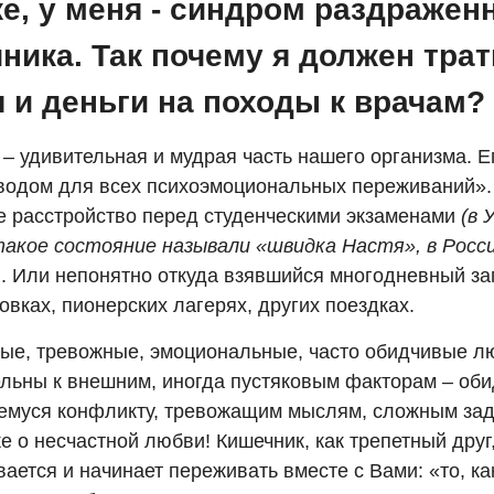
е, у меня - синдром раздражен
ника. Так почему я должен трат
 и деньги на походы к врачам?
 – удивительная и мудрая часть нашего организма. 
водом для всех психоэмоциональных переживаний».
е расстройство перед студенческими экзаменами
(в 
такое состояние называли «швидка Настя», в Росси
)
. Или непонятно откуда взявшийся многодневный за
вках, пионерских лагерях, других поездках.
ые, тревожные, эмоциональные, часто обидчивые л
ельны к внешним, иногда пустяковым факторам – об
емуся конфликту, тревожащим мыслям, сложным зад
е о несчастной любви! Кишечник, как трепетный друг
ается и начинает переживать вместе с Вами: «то, как