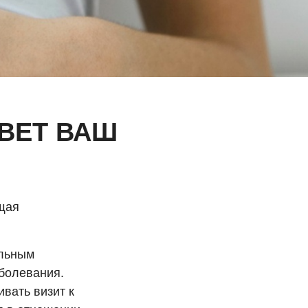
ИВЕТ ВАШ
ющая
ильным
аболевания.
вать визит к