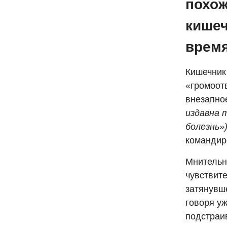
похож
кишеч
время
Кишечник
«громоот
внезапно
издавна 
болезнь»
командиро
Мнительн
чувствит
затянувш
говоря уж
подстраив