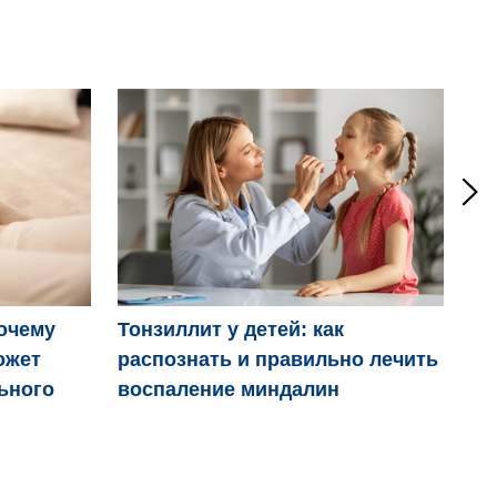
Ро
очему
Тонзиллит у детей: как
ожет
распознать и правильно лечить
ьного
воспаление миндалин