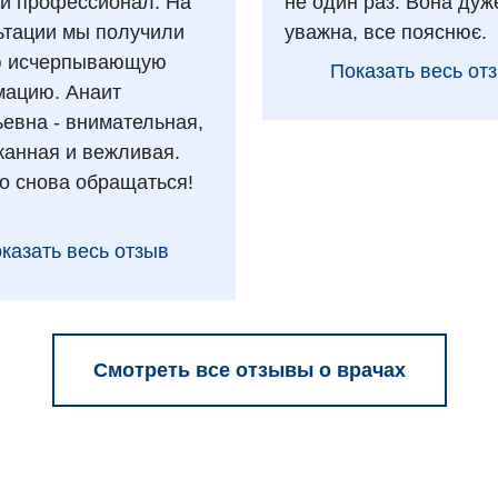
 и профессионал. На
не один раз. Вона дуж
ьтации мы получили
уважна, все пояснює.
ю исчерпывающую
Показать весь от
ацию. Анаит
ьевна - внимательная,
анная и вежливая.
о снова обращаться!
казать весь отзыв
Смотреть все отзывы о врачах