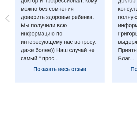
доктор и профессионал, кому
доктор
можно без сомнения
консул
доверить здоровье ребенка.
полну
Мы получили всю
информ
информацию по
Григор
интересующему нас вопросу,
выдерж
даже более)) Наш случай не
Приятн
самый " прос...
Благ...
Показать весь отзыв
По