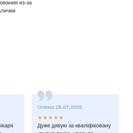
ования из-за
аличии
Олена 28.07.2026
★
★
★
★
★
★
★
★
★
★
лікаря
Дуже дякую за кваліфіковану