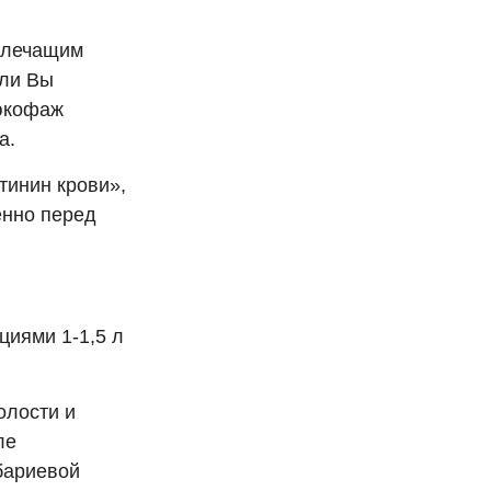
 лечащим
сли Вы
люкофаж
а.
тинин крови»,
енно перед
циями 1-1,5 л
олости и
ле
бариевой