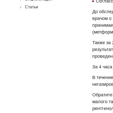
Согласо
Статьи
До обсле
врачом о
принимае
(метформ
Также за 
результа
проведен
За 4 час
В течение
негазиро
Обратите
малого та
рентгено