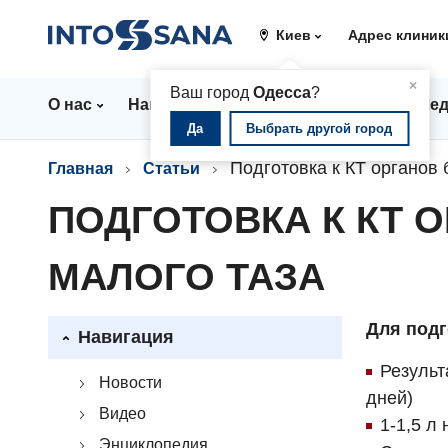
Киев
Адрес клиник
▲
×
Ваш город
Одесса
?
О нас
Направления
Цены
Врачи
Мед
Да
Выбрать другой город
Подготовка к КТ органов
Главная
Статьи
ПОДГОТОВКА К КТ 
МАЛОГО ТАЗА
Для подг
Навигация
Результ
Новости
дней)
Видео
1-1,5 л
Энциклопедия