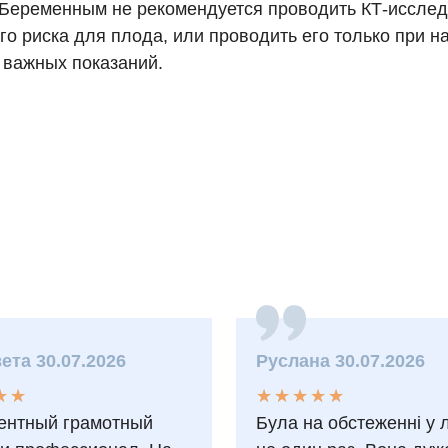
 Беременным не рекомендуется проводить КТ-исслед
о риска для плода, или проводить его только при н
 важных показаний.
ета 30.07.2026
Руслана 30.07.2026
★
★
★
★
★
★
★
★
★
★
★
★
★
★
ентный грамотный
Була на обстеженні у 