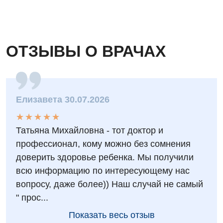
Гастроэнтерология
Гематология
ОТЗЫВЫ О ВРАЧАХ
Дерматовенерология
Диетология
Кардиология
Елизавета 30.07.2026
Маммология
★
★
★
★
★
★
★
★
★
★
Татьяна Михайловна - тот доктор и
Медицинская психология
профессионал, кому можно без сомнения
Неврология
доверить здоровье ребенка. Мы получили
всю информацию по интересующему нас
Онкологическое отделение
вопросу, даже более)) Наш случай не самый
Ортопедия и травматология
" прос...
Показать весь отзыв
Оториноларингология