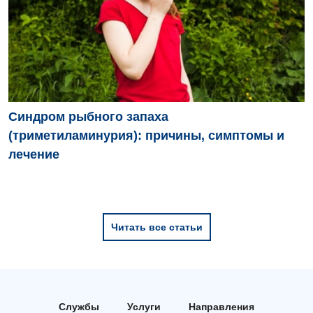
Детская гастроэнтерология
Детская гинекология
Детская дерматовенерология
Детская кардиоревматология
Синдром рыбного запаха
Детская неврология
(триметиламинурия): причины, симптомы и
лечение
Детская ортопедия и травматология
Детская оториноларингология
Детская офтальмология
Читать все статьи
Детская урология
Детская хирургия
Детская эндокринология
Службы
Услуги
Направления