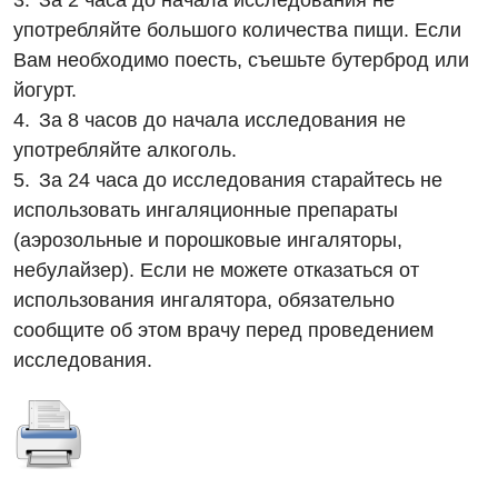
За 2 часа до начала исследования не
Интернатура
Диагностическое отделение
употребляйте большого количества пищи. Если
Вам необходимо поесть, съешьте бутерброд или
Энциклопедия
Инструментальная диагностика
йогурт.
Программа лояльности
Рентгенография
За 8 часов до начала исследования не
употребляйте алкоголь.
Отзывы
УЗИ
За 24 часа до исследования старайтесь не
Видео
Эндоскопическое отделение
использовать ингаляционные препараты
Декларирование
(аэрозольные и порошковые ингаляторы,
Для взрослых
Национальный скрининг здоровья 40+
небулайзер). Если не можете отказаться от
использования ингалятора, обязательно
Акушерство и гинекология
Украинский
сообщите об этом врачу перед проведением
Аллергология, иммунология
исследования.
Русский
Андрология
Бесплатные услуги
Вакцинация