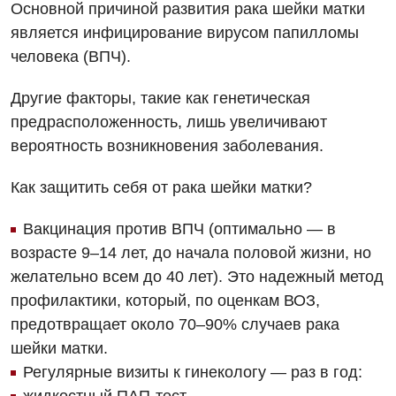
Основной причиной развития рака шейки матки
Бесплатные услуги
является инфицирование вирусом папилломы
человека (ВПЧ).
Вакцинация
Гастроэнтерология
Другие факторы, такие как генетическая
предрасположенность, лишь увеличивают
Гематология
вероятность возникновения заболевания.
Дерматовенерология
Как защитить себя от рака шейки матки?
Диетология
Вакцинация против ВПЧ (оптимально — в
Кардиология
возрасте 9–14 лет, до начала половой жизни, но
Маммология
желательно всем до 40 лет). Это надежный метод
профилактики, который, по оценкам ВОЗ,
Медицинская психология
предотвращает около 70–90% случаев рака
Неврология
шейки матки.
Регулярные визиты к гинекологу — раз в год:
Онкологическое отделение