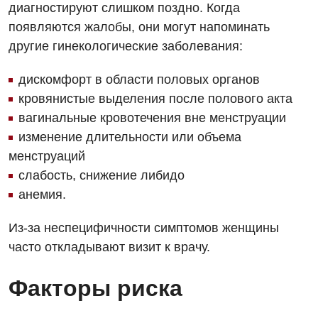
диагностируют слишком поздно. Когда
Вакансии
появляются жалобы, они могут напоминать
Мероприятия БПР
Диагностика
другие гинекологические заболевания:
Интернатура
Диагностическое отделение
дискомфорт в области половых органов
Энциклопедия
Инструментальная диагностика
кровянистые выделения после полового акта
вагинальные кровотечения вне менструации
Программа лояльности
Рентгенография
изменение длительности или объема
Отзывы
УЗИ
менструаций
слабость, снижение либидо
Видео
Эндоскопическое отделение
Декларирование
анемия.
Для взрослых
Национальный скрининг здоровья 40+
Из-за неспецифичности симптомов женщины
часто откладывают визит к врачу.
Акушерство и гинекология
Украинский
Аллергология, иммунология
Факторы риска
Русский
Андрология