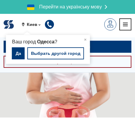
Перейти на українську мову
Киев
▲
×
Ваш город
Одесса
?
Записаться на приём
Да
Выбрать другой город
Консультации -30%