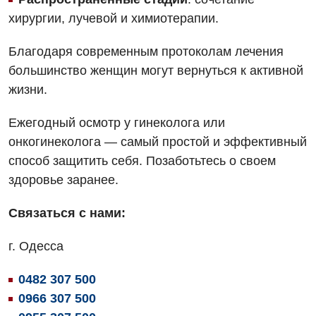
Для детей
хирургии, лучевой и химиотерапии.
Детская аллергология
Благодаря современным протоколам лечения
большинство женщин могут вернуться к активной
Детская гастроэнтерология
жизни.
Детская гинекология
Ежегодный осмотр у гинеколога или
Детская дерматовенерология
онкогинеколога — самый простой и эффективный
Детская кардиоревматология
способ защитить себя. Позаботьтесь о своем
здоровье заранее.
Детская неврология
Детская ортопедия и травматология
Связаться с нами:
Детская оториноларингология
г. Одесса
Детская офтальмология
0482 307 500
Детская урология
0966 307 500