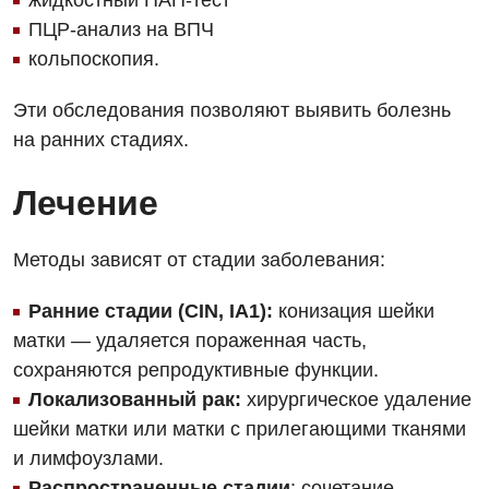
жидкостный ПАП-тест
Ортопедия и травматология
ПЦР-анализ на ВПЧ
кольпоскопия.
Оториноларингология
Офтальмологическое отделение
Эти обследования позволяют выявить болезнь
на ранних стадиях.
Проктология
Пульмонология
Лечение
Ревматология
Методы зависят от стадии заболевания:
Терапия
Ранние стадии (CIN, IA1):
конизация шейки
Урология
матки — удаляется пораженная часть,
Физиотерапия
сохраняются репродуктивные функции.
Локализованный рак:
хирургическое удаление
Хирургическое отделение
шейки матки или матки с прилегающими тканями
Эндокринология
и лимфоузлами.
Распространенные стадии
: сочетание