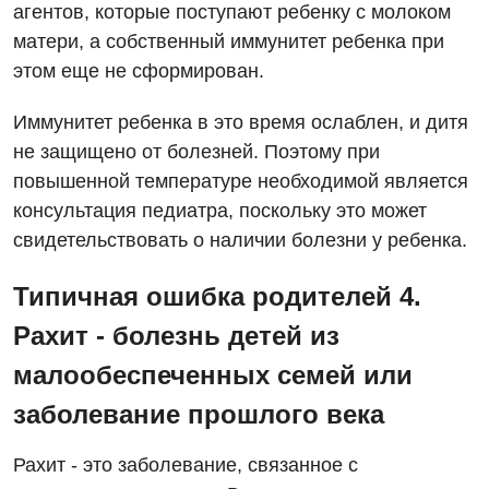
Детская аллергология
агентов, которые поступают ребенку с молоком
матери, а собственный иммунитет ребенка при
Детская гастроэнтерология
этом еще не сформирован.
Детская гинекология
Иммунитет ребенка в это время ослаблен, и дитя
Детская дерматовенерология
не защищено от болезней. Поэтому при
повышенной температуре необходимой является
Детская кардиоревматология
консультация педиатра, поскольку это может
Детская неврология
свидетельствовать о наличии болезни у ребенка.
Детская ортопедия и травматология
Типичная ошибка родителей 4.
Детская оториноларингология
Рахит - болезнь детей из
Детская офтальмология
малообеспеченных семей или
Детская урология
заболевание прошлого века
Детская хирургия
Рахит - это заболевание, связанное с
Детская эндокринология