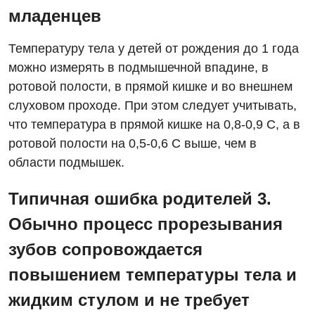
Вакцинация
младенцев
Гастроэнтерология
Температуру тела у детей от рождения до 1 года
Гематология
можно измерять в подмышечной впадине, в
ротовой полости, в прямой кишке и во внешнем
Дерматовенерология
слуховом проходе. При этом следует учитывать,
Диетология
что температура в прямой кишке на 0,8-0,9 С, а в
ротовой полости на 0,5-0,6 С выше, чем в
Кардиология
области подмышек.
Маммология
Типичная ошибка родителей 3.
Медицинская психология
Обычно процесс прорезывания
Неврология
зубов сопровождается
Онкологическое отделение
повышением температуры тела и
Ортопедия и травматология
жидким стулом и не требует