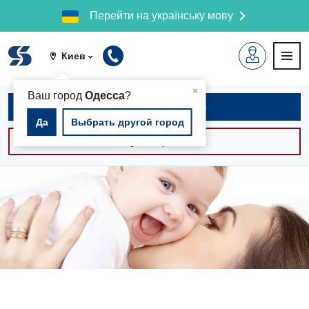
Перейти на українську мову
Киев
▲
×
Ваш город
Одесса
?
Записаться на приём
Да
Выбрать другой город
Консультации -30%