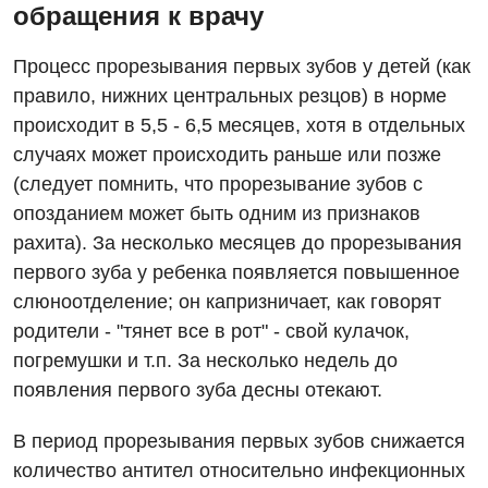
Оториноларингология
обращения к врачу
Офтальмологическое отделение
Процесс прорезывания первых зубов у детей (как
Проктология
правило, нижних центральных резцов) в норме
происходит в 5,5 - 6,5 месяцев, хотя в отдельных
Пульмонология
случаях может происходить раньше или позже
Ревматология
(следует помнить, что прорезывание зубов с
опозданием может быть одним из признаков
Терапия
рахита). За несколько месяцев до прорезывания
Урология
первого зуба у ребенка появляется повышенное
слюноотделение; он капризничает, как говорят
Физиотерапия
родители - "тянет все в рот" - свой кулачок,
Хирургическое отделение
погремушки и т.п. За несколько недель до
появления первого зуба десны отекают.
Эндокринология
В период прорезывания первых зубов снижается
Для детей
количество антител относительно инфекционных