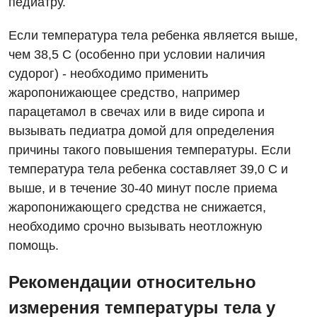
Мероприятия БПР
педиатру.
Диагностика
Интернатура
Диагностическое отделение
Если температура тела ребенка является выше,
чем 38,5 С (особенно при условии наличия
Энциклопедия
Инструментальная диагностика
судорог) - необходимо применить
Программа лояльности
Рентгенография
жаропонижающее средство, например
парацетамол в свечах или в виде сиропа и
Отзывы
УЗИ
вызывать педиатра домой для определения
Видео
Эндоскопическое отделение
причины такого повышения температуры. Если
Декларирование
температура тела ребенка составляет 39,0 С и
Для взрослых
Национальный скрининг здоровья 40+
выше, и в течение 30-40 минут после приема
жаропонижающего средства не снижается,
Акушерство и гинекология
Украинский
необходимо срочно вызывать неотложную
Аллергология, иммунология
помощь.
Русский
Андрология
Рекомендации относительно
Бесплатные услуги
измерения температуры тела у