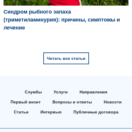
Детская хирургия
Синдром рыбного запаха
Детская эндокринология
(триметиламинурия): причины, симптомы и
Педиатрия
лечение
Читать все статьи
Службы
Услуги
Направления
Первый визит
Вопросы и ответы
Новости
Статьи
Интервью
Публичные договора