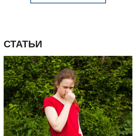
Для детей
Детская аллергология
Детская гастроэнтерология
Детская гинекология
СТАТЬИ
Детская дерматовенерология
Детская кардиоревматология
Детская неврология
Детская ортопедия и травматология
Детская оториноларингология
Детская офтальмология
Детская урология