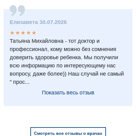
Ортопедия и травматология
Оториноларингология
Елизавета 30.07.2026
Офтальмологическое отделение
★
★
★
★
★
★
★
★
★
★
Проктология
Татьяна Михайловна - тот доктор и
профессионал, кому можно без сомнения
Пульмонология
доверить здоровье ребенка. Мы получили
Ревматология
всю информацию по интересующему нас
вопросу, даже более)) Наш случай не самый
Терапия
" прос...
Урология
Показать весь отзыв
Физиотерапия
Хирургическое отделение
Эндокринология
Смотреть все отзывы о врачах