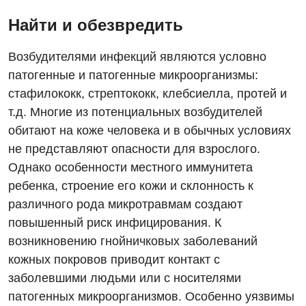
Вакансии
Найти и обезвредить
Мероприятия БПР
Диагностика
Возбудителями инфекций являются условно
Интернатура
Диагностическое отделение
патогенные и патогенные микроорганизмы:
Энциклопедия
Инструментальная диагностика
стафилококк, стрептококк, клебсиелла, протей и
т.д. Многие из потенциальных возбудителей
Программа лояльности
Рентгенография
обитают на коже человека и в обычных условиях
Отзывы
УЗИ
не представляют опасности для взрослого.
Однако особенности местного иммунитета
Видео
Эндоскопическое отделение
Декларирование
ребенка, строение его кожи и склонность к
различного рода микротравмам создают
Для взрослых
Национальный скрининг здоровья 40+
повышенный риск инфицирования. К
Акушерство и гинекология
возникновению гнойничковых заболеваний
Украинский
кожных покровов приводит контакт с
Аллергология, иммунология
Русский
заболевшими людьми или с носителями
Андрология
патогенных микроорганизмов. Особенно уязвимы