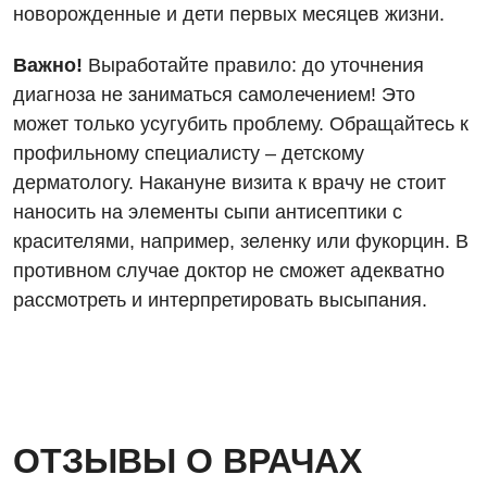
новорожденные и дети первых месяцев жизни.
Бесплатные услуги
Вакцинация
Важно!
Выработайте правило: до уточнения
диагноза не заниматься самолечением! Это
Гастроэнтерология
может только усугубить проблему. Обращайтесь к
Гематология
профильному специалисту – детскому
дерматологу. Накануне визита к врачу не стоит
Дерматовенерология
наносить на элементы сыпи антисептики с
Диетология
красителями, например, зеленку или фукорцин. В
противном случае доктор не сможет адекватно
Кардиология
рассмотреть и интерпретировать высыпания.
Маммология
Медицинская психология
Неврология
ОТЗЫВЫ О ВРАЧАХ
Онкологическое отделение