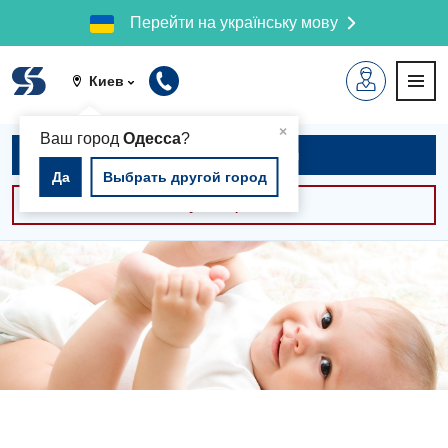
Перейти на українську мову
Киев
▲
×
Ваш город
Одесса
?
Записаться на приём
Да
Выбрать другой город
Консультации -30%