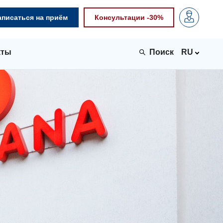
аписаться на приём
Консультации -30%
кты
RU