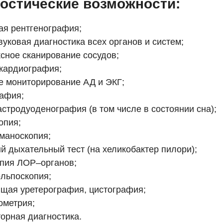
остические возможности:
я рентгенография;
вуковая диагностика всех органов и систем;
сное сканирование сосудов;
кардиография;
е мониторирование АД и ЭКГ;
афия;
стродуоденография (в том числе в состоянии сна);
опия;
маноскопия;
й дыхательный тест (на хеликобактер пилори);
пия ЛОР–органов;
льпоскопия;
щая уретерография, цистография;
ометрия;
орная диагностика.