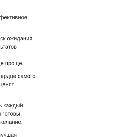
ффективное
ск ожидания.
ьтатов
е проще.
сердце самого
ценят
ь каждый
ы готовы
ожелание.
лучшая