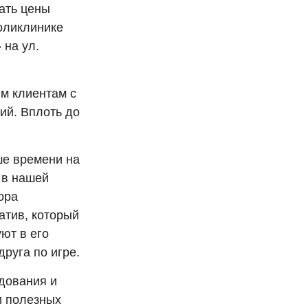
ать цены
оликлинике
на ул.
м клиентам с
ий. Вплоть до
е времени на
 в нашей
ора
атив, который
ют в его
друга по игре.
дования и
и полезных