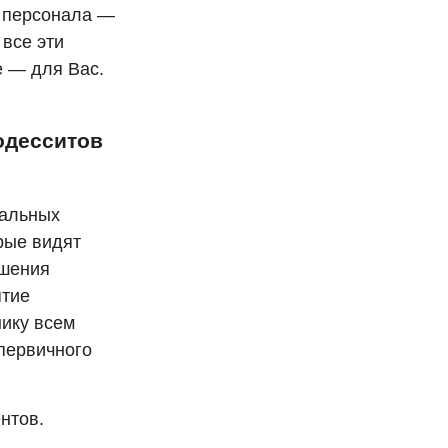
о персонала —
 все эти
е — для Вас.
одесситов
нальных
рые видят
ешения
ятие
ику всем
первичного
нтов.