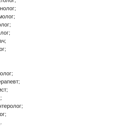
толог;
нолог;
молог;
лог;
лог;
ач;
ог;
олог;
рапевт;
ст;
;
нтеролог;
ог;
.