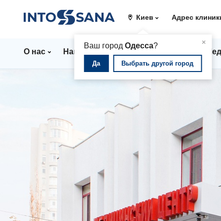
Киев
Адрес клиник
▲
×
Ваш город
Одесса
?
О нас
Направления
Цены
Врачи
Мед
Да
Выбрать другой город