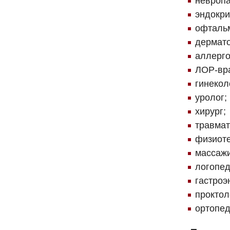
невропа
эндокри
офталь
дермато
аллерго
ЛОР-вр
гинекол
уролог;
хирург;
травмат
физиоте
массажи
логопед
гастроэ
проктол
ортопед