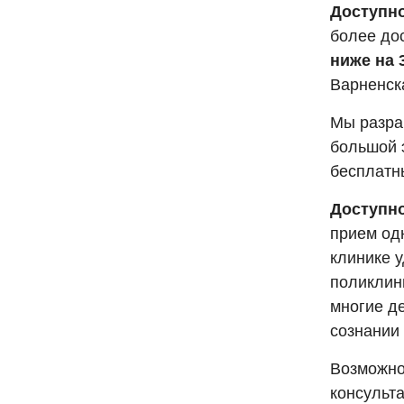
Доступно
более до
ниже на 
Варненск
Мы разра
большой 
бесплатн
Доступно
прием од
клинике 
поликлини
многие д
сознании 
Возможно
консульт