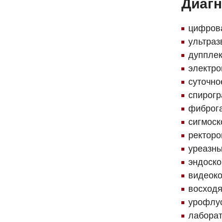
Диагн
цифрова
ультраз
дупплек
электро
суточно
спирогр
фиброга
сигмоск
ректоро
уреазны
эндоско
видеоко
восходя
урофлу
лаборат