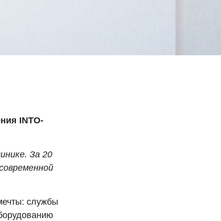
ния INTO-
нике. За 20
 современной
мечты: службы
оборудованию