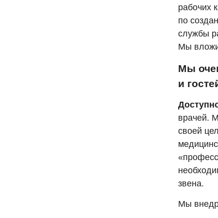
рабочих 
по созда
службы р
Мы вложи
Мы оче
и госте
Доступно
врачей. 
своей це
медицинс
«професс
необходи
звена.
Мы внедр