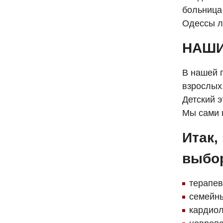
больница
Одессы л
НАШИ
В нашей 
взрослых
Детский э
Мы сами 
Итак,
выбор
терапев
семейны
кардиол