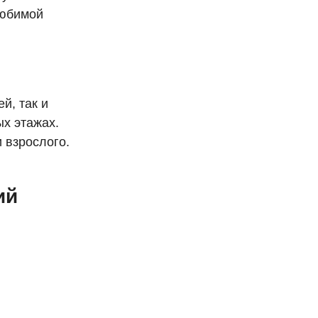
любимой
й, так и
ых этажах.
 взрослого.
ий