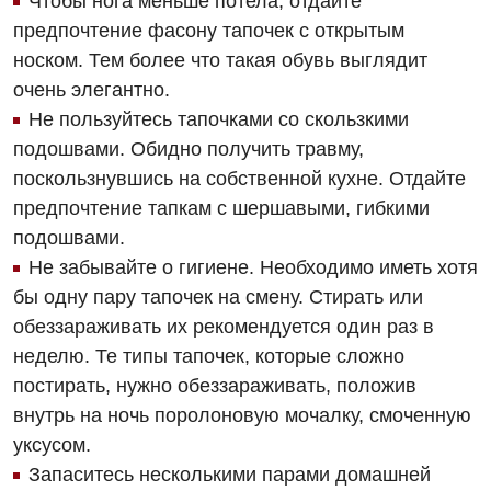
Чтобы нога меньше потела, отдайте
Гастроэнтерология
предпочтение фасону тапочек с открытым
Гематология
носком. Тем более что такая обувь выглядит
очень элегантно.
Дерматовенерология
Не пользуйтесь тапочками со скользкими
Диетология
подошвами. Обидно получить травму,
поскользнувшись на собственной кухне. Отдайте
Кардиология
предпочтение тапкам с шершавыми, гибкими
Маммология
подошвами.
Не забывайте о гигиене. Необходимо иметь хотя
Медицинская психология
бы одну пару тапочек на смену. Стирать или
Неврология
обеззараживать их рекомендуется один раз в
неделю. Те типы тапочек, которые сложно
Онкологическое отделение
постирать, нужно обеззараживать, положив
Ортопедия и травматология
внутрь на ночь поролоновую мочалку, смоченную
уксусом.
Оториноларингология
Запаситесь несколькими парами домашней