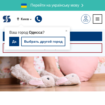
Перейти на українську мову
Киев
▲
×
Ваш город
Одесса
?
Записаться на приём
Да
Выбрать другой город
Консультации -30%