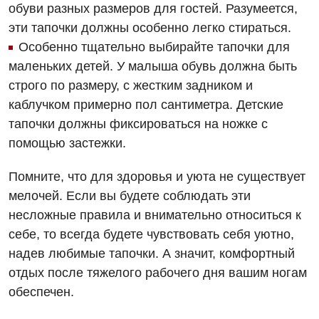
Офтальмологическое отделение
обуви разных размеров для гостей. Разумеется,
эти тапочки должны особенно легко стираться.
Проктология
Особенно тщательно выбирайте тапочки для
Пульмонология
маленьких детей. У малыша обувь должна быть
строго по размеру, с жестким задником и
Ревматология
каблучком примерно пол сантиметра. Детские
Терапия
тапочки должны фиксироваться на ножке с
помощью застежки.
Урология
Физиотерапия
Помните, что для здоровья и уюта не существует
мелочей. Если вы будете соблюдать эти
Хирургическое отделение
несложные правила и внимательно относиться к
Эндокринология
себе, то всегда будете чувствовать себя уютно,
надев любимые тапочки. А значит, комфортный
Для детей
отдых после тяжелого рабочего дня вашим ногам
обеспечен.
Детская аллергология