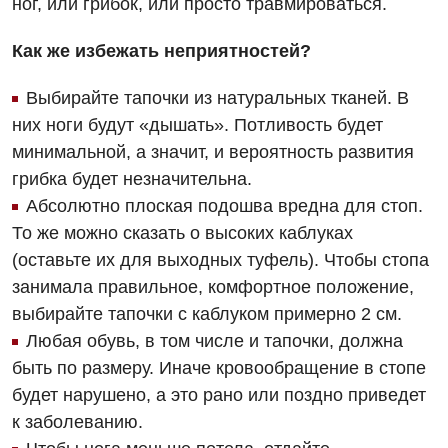
Интернатура
ног, или грибок, или просто травмироваться.
Диагностическое отделение
Энциклопедия
Инструментальная диагностика
Как же избежать неприятностей?
Программа лояльности
Рентгенография
Выбирайте тапочки из натуральных тканей. В
Отзывы
них ноги будут «дышать». Потливость будет
УЗИ
минимальной, а значит, и вероятность развития
Видео
Эндоскопическое отделение
грибка будет незначительна.
Декларирование
Абсолютно плоская подошва вредна для стоп.
Для взрослых
Национальный скрининг здоровья 40+
То же можно сказать о высоких каблуках
Акушерство и гинекология
(оставьте их для выходных туфель). Чтобы стопа
Украинский
занимала правильное, комфортное положение,
Аллергология, иммунология
выбирайте тапочки с каблуком примерно 2 см.
Русский
Андрология
Любая обувь, в том числе и тапочки, должна
быть по размеру. Иначе кровообращение в стопе
Бесплатные услуги
будет нарушено, а это рано или поздно приведет
Вакцинация
к заболеванию.