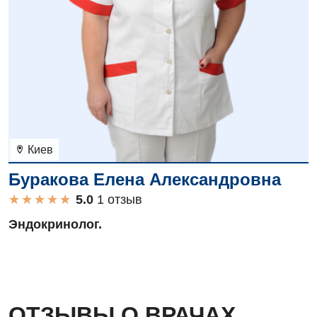
Киев
Буракова Елена Александровна
★
★
★
★
★
★
★
★
★
★
1 отзыв
Эндокринолог.
ОТЗЫВЫ О ВРАЧАХ