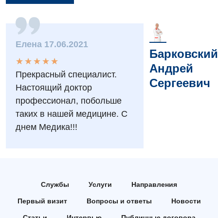
Вакансии
Мероприятия БПР
Диагностика
Елена 17.06.2021
Интернатура
Диагностическое отделение
Барковский
★
★
★
★
★
★
★
★
★
★
Андрей
Энциклопедия
Инструментальная диагностика
Прекрасный специалист.
Сергеевич
Настоящий доктор
Программа лояльности
Рентгенография
профессионал, побольше
Отзывы
УЗИ
таких в нашей медицине. С
Видео
днем Медика!!!
Эндоскопическое отделение
Декларирование
Для взрослых
Национальный скрининг здоровья 40+
Акушерство и гинекология
Украинский
Службы
Услуги
Направления
Аллергология, иммунология
Русский
Первый визит
Вопросы и ответы
Новости
Андрология
Статьи
Интервью
Публичные договора