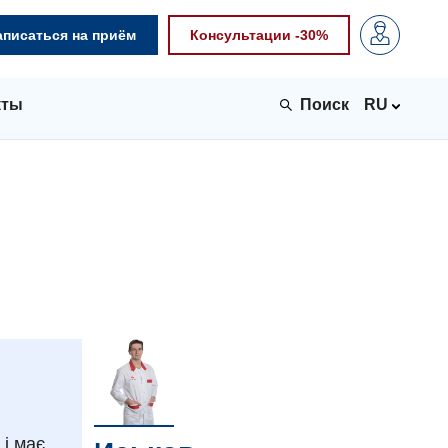
аписаться на приём
Консультации -30%
кты
RU
і має