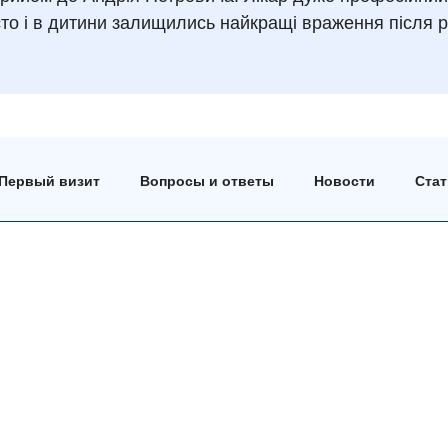
исто і в дитини залищились найкращі враження після 
Первый визит
Вопросы и ответы
Новости
Ста