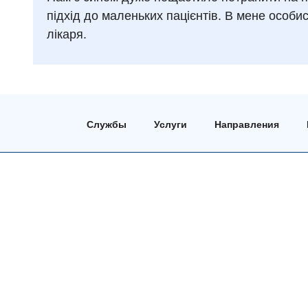
підхід до маленьких пацієнтів. В мене особ
лікаря.
Службы
Услуги
Направления