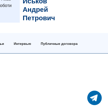
Иськов
роботи
Андрей
Петрович
тьи
Интервью
Публичные договора