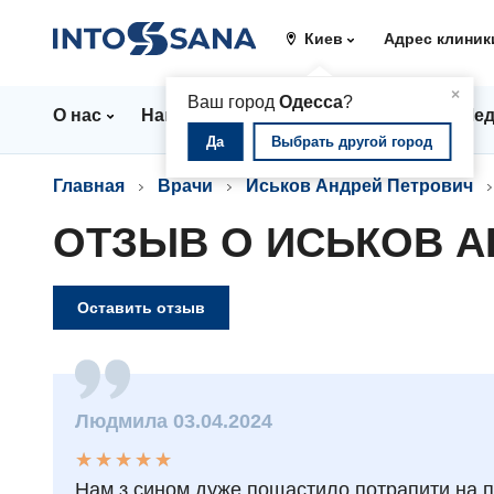
Киев
Адрес клиник
▲
×
Ваш город
Одесса
?
О нас
Направления
Цены
Врачи
Мед
Да
Выбрать другой город
Главная
Врачи
Иськов Андрей Петрович
ОТЗЫВ О ИСЬКОВ А
Оставить отзыв
Людмила 03.04.2024
★
★
★
★
★
★
★
★
★
★
Нам з сином дуже пощастило потрапити на п