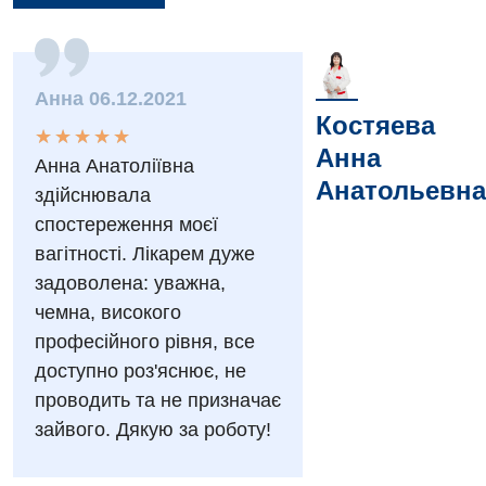
Вакансии
Мероприятия БПР
Диагностика
Анна 06.12.2021
Костяева
★
★
★
★
★
★
★
★
★
★
Интернатура
Диагностическое отделение
Анна
Анна Анатоліївна
Энциклопедия
Инструментальная диагностика
Анатольевна
здійснювала
спостереження моєї
Программа лояльности
Рентгенография
вагітності. Лікарем дуже
Отзывы
УЗИ
задоволена: уважна,
Видео
чемна, високого
Эндоскопическое отделение
Декларирование
професійного рівня, все
доступно роз'яснює, не
Для взрослых
Национальный скрининг здоровья 40+
проводить та не призначає
Акушерство и гинекология
зайвого. Дякую за роботу!
Украинский
Аллергология, иммунология
Русский