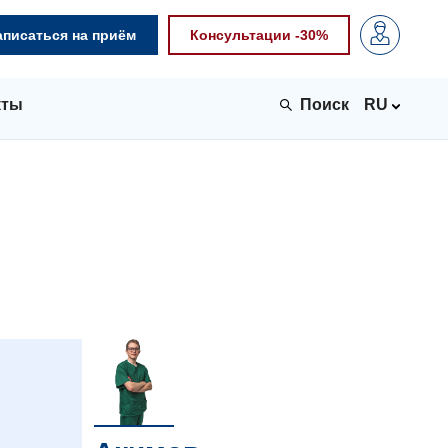
аписаться на приём
Консультации -30%
кты
RU