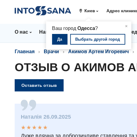
Киев
Адрес клиник
▲
×
Ваш город
Одесса
?
О нас
Направления
Цены
Врачи
Мед
Да
Выбрать другой город
Главная
Врачи
Акимов Артем Игоревич
ОТЗЫВ О АКИМОВ А
Оставить отзыв
Наталія 26.09.2025
★
★
★
★
★
★
★
★
★
★
Дуже вдячна за доброзичливе ставлення та 