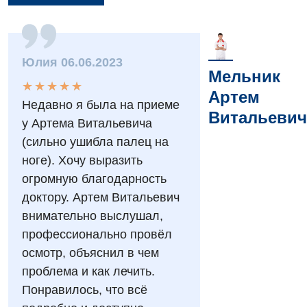
Юлия 06.06.2023
Вакансии
Мельник
★
★
★
★
★
★
★
★
★
★
Мероприятия БПР
Диагностика
Артем
Недавно я была на приеме
Витальевич
Интернатура
Диагностическое отделение
у Артема Витальевича
(сильно ушибла палец на
Энциклопедия
Инструментальная диагностика
ноге). Хочу выразить
Программа лояльности
Рентгенография
огромную благодарность
доктору. Артем Витальевич
Отзывы
УЗИ
внимательно выслушал,
Видео
Эндоскопическое отделение
профессионально провёл
Декларирование
осмотр, объяснил в чем
Для взрослых
Национальный скрининг здоровья 40+
проблема и как лечить.
Понравилось, что всё
Акушерство и гинекология
Украинский