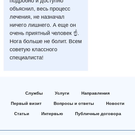
подробно и доступно
Аллергология, иммунология
объяснил, весь процесс
Русский
лечения, не назначал
Андрология
ничего лишнего. А еще он
Бесплатные услуги
очень приятный человек ☝️.
Нога больше не болит. Всем
Вакцинация
советую классного
Гастроэнтерология
специалиста!
Гематология
Дерматовенерология
Диетология
Службы
Услуги
Направления
Первый визит
Вопросы и ответы
Новости
Кардиология
Статьи
Интервью
Публичные договора
Маммология
Медицинская психология