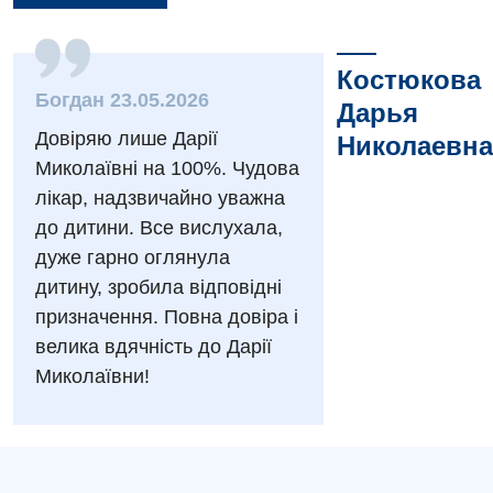
Вакансии
Костюкова
Мероприятия БПР
Диагностика
Богдан 23.05.2026
Дарья
Интернатура
Диагностическое отделение
Довіряю лише Дарії
Николаевна
Миколаївні на 100%. Чудова
Энциклопедия
Инструментальная диагностика
лікар, надзвичайно уважна
Программа лояльности
Рентгенография
до дитини. Все вислухала,
дуже гарно оглянула
Отзывы
УЗИ
дитину, зробила відповідні
Видео
Эндоскопическое отделение
призначення. Повна довіра і
Декларирование
велика вдячність до Дарії
Для взрослых
Национальный скрининг здоровья 40+
Миколаївни!
Акушерство и гинекология
Украинский
Аллергология, иммунология
Русский