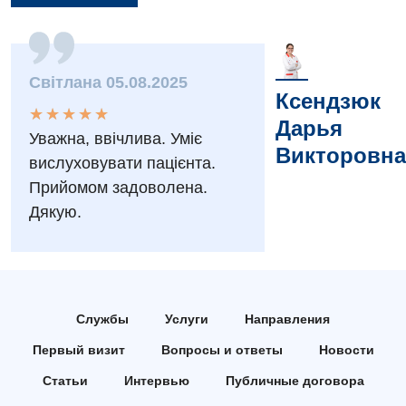
Вакансии
Мероприятия БПР
Диагностика
Світлана 05.08.2025
Интернатура
Диагностическое отделение
Ксендзюк
★
★
★
★
★
★
★
★
★
★
Энциклопедия
Дарья
Инструментальная диагностика
Уважна, ввічлива. Уміє
Викторовна
Программа лояльности
Рентгенография
вислуховувати пацієнта.
Прийомом задоволена.
Отзывы
УЗИ
Дякую.
Видео
Эндоскопическое отделение
Декларирование
Для взрослых
Национальный скрининг здоровья 40+
Акушерство и гинекология
Службы
Услуги
Направления
Украинский
Первый визит
Вопросы и ответы
Новости
Аллергология, иммунология
Русский
Статьи
Интервью
Публичные договора
Андрология