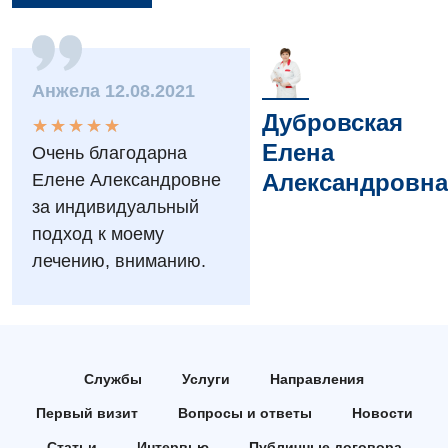
Вакансии
Мероприятия БПР
Диагностика
Анжела 12.08.2021
Интернатура
Диагностическое отделение
Дубровская
★
★
★
★
★
★
★
★
★
★
Энциклопедия
Инструментальная диагностика
Елена
Очень благодарна
Александровна
Елене Александровне
Программа лояльности
Рентгенография
за индивидуальный
Отзывы
УЗИ
подход к моему
Видео
лечению, вниманию.
Эндоскопическое отделение
Декларирование
Для взрослых
Национальный скрининг здоровья 40+
Акушерство и гинекология
Украинский
Службы
Услуги
Направления
Аллергология, иммунология
Русский
Первый визит
Вопросы и ответы
Новости
Андрология
Статьи
Интервью
Публичные договора