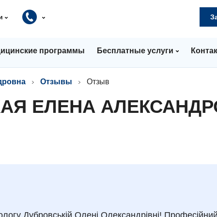
и
З
ицинские программы
Бесплатные услуги
Конта
дровна
Отзывы
Отзыв
КАЯ ЕЛЕНА АЛЕКСАНД
логу Дубровській Олені Олександрівні! Професійний 