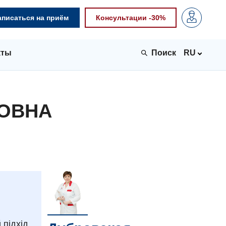
аписаться на приём
Консультации -30%
кты
RU
РОВНА
підхід,