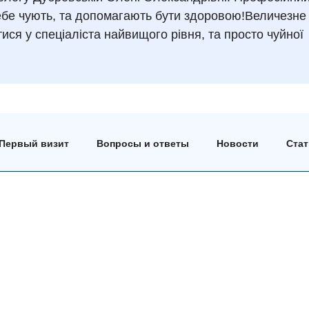
тебе чують, та допомагають бути здоровою!Величезне
ся у спеціаліста найвищого рівня, та просто чуйної
Первый визит
Вопросы и ответы
Новости
Ста