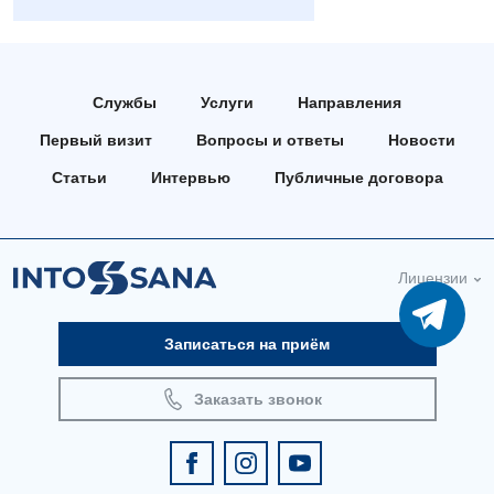
Андрология
Бесплатные услуги
Службы
Услуги
Направления
Вакцинация
Первый визит
Вопросы и ответы
Новости
Гастроэнтерология
Статьи
Интервью
Публичные договора
Гематология
Дерматовенерология
Лицензии
Диетология
Кардиология
Записаться на приём
Маммология
Заказать звонок
Медицинская психология
Неврология