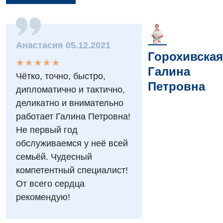
Вакансии
Мероприятия БПР
Диагностика
Анастасия 05.12.2021
Горохивская
Интернатура
Диагностическое отделение
★
★
★
★
★
★
★
★
★
★
Галина
Энциклопедия
Чётко, точно, быстро,
Инструментальная диагностика
Петровна
дипломатично и тактично,
Программа лояльности
Рентгенография
деликатно и внимательно
Отзывы
УЗИ
работает Галина Петровна!
Не первый год
Видео
Эндоскопическое отделение
обслуживаемся у неё всей
Декларирование
семьёй. Чудесный
Для взрослых
Национальный скрининг здоровья 40+
компетентный специалист!
Акушерство и гинекология
От всего сердца
Украинский
рекомендую!
Аллергология, иммунология
Русский
Андрология