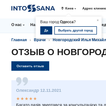
Киев
Адрес клиник
▲
×
Ваш город
Одесса
?
О нас
Направления
Цены
Врачи
Мед
Да
Выбрать другой город
Главная
Врачи
Новгородский Илья Михай
ОТЗЫВ О НОВГОРО
Оставить отзыв
Олександр 12.11.2021
★
★
★
★
★
★
★
★
★
★
Багато разів звертався за консультацією та 