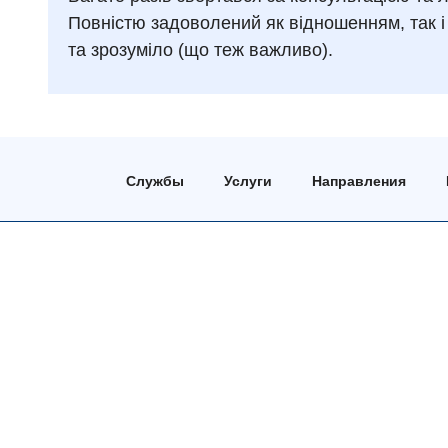
Повністю задоволений як відношенням, так і
та зрозуміло (що теж важливо).
Службы
Услуги
Направления