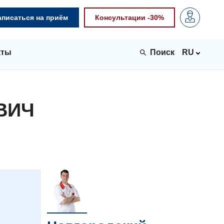
аписаться на приём
Консультации -30%
кты
RU
ВИЧ
.