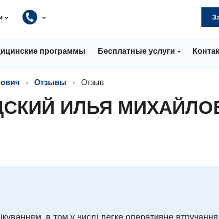
и
З
ицинские программы
Бесплатные услуги
Конта
лович
Отзывы
Отзыв
ДСКИЙ ИЛЬЯ МИХАЙЛО
лікуванням. в том у числі легке оперативне втручання