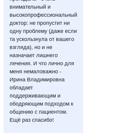
внимательный и
Акушерство и гинекология
Украинский
высокопрофессиональный
Аллергология, иммунология
доктор: не пропустит ни
Русский
одну проблему (даже если
Андрология
та ускользнула от вашего
Бесплатные услуги
взгляда), но и не
назначает лишнего
Вакцинация
лечения. И что лично для
Гастроэнтерология
меня немаловажно -
Ирина Владимировна
Гематология
обладает
Дерматовенерология
поддерживающим и
ободряющим подходом к
Диетология
общению с пациентом.
Кардиология
Ещё раз спасибо!
Маммология