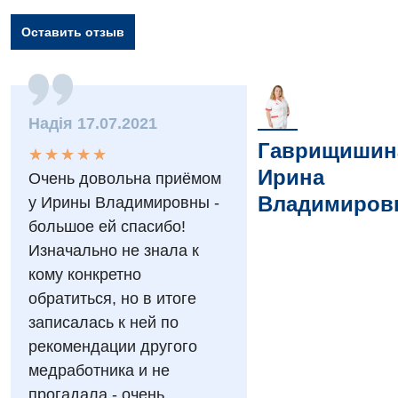
Оставить отзыв
Вакансии
Надія 17.07.2021
Гаврищишин
★
★
★
★
★
★
★
★
★
★
Мероприятия БПР
Диагностика
Ирина
Очень довольна приёмом
Интернатура
Диагностическое отделение
Владимиров
у Ирины Владимировны -
большое ей спасибо!
Энциклопедия
Инструментальная диагностика
Изначально не знала к
Программа лояльности
Рентгенография
кому конкретно
обратиться, но в итоге
Отзывы
УЗИ
записалась к ней по
Видео
Эндоскопическое отделение
рекомендации другого
Декларирование
медработника и не
Для взрослых
Национальный скрининг здоровья 40+
прогадала - очень