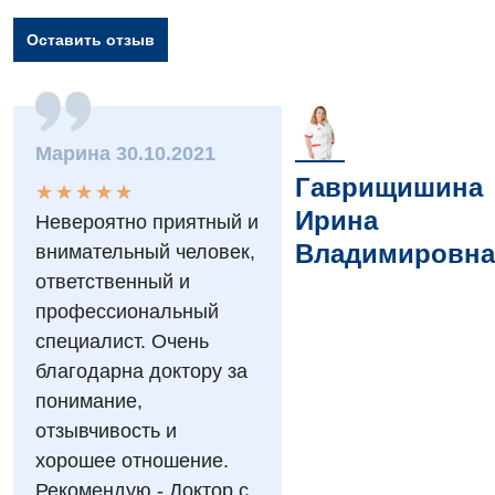
Оставить отзыв
Вакансии
Мероприятия БПР
Диагностика
Марина 30.10.2021
Интернатура
Диагностическое отделение
Гаврищишина
★
★
★
★
★
★
★
★
★
★
Энциклопедия
Инструментальная диагностика
Ирина
Невероятно приятный и
Программа лояльности
Рентгенография
Владимировна
внимательный человек,
ответственный и
Отзывы
УЗИ
профессиональный
Видео
Эндоскопическое отделение
специалист. Очень
Декларирование
благодарна доктору за
Для взрослых
Национальный скрининг здоровья 40+
понимание,
отзывчивость и
Акушерство и гинекология
Украинский
хорошее отношение.
Аллергология, иммунология
Рекомендую - Доктор с