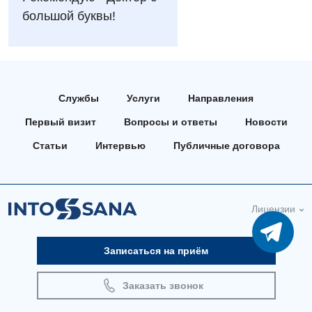
Русский
большой буквы!
Андрология
Бесплатные услуги
Вакцинация
Службы
Услуги
Направления
Гастроэнтерология
Первый визит
Вопросы и ответы
Новости
Гематология
Статьи
Интервью
Публичные договора
Дерматовенерология
Диетология
Лицензии
Кардиология
Маммология
Записаться на приём
Медицинская психология
Заказать звонок
Неврология