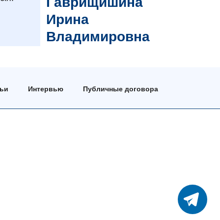
Гаврищишина
Ирина
Владимировна
тьи
Интервью
Публичные договора