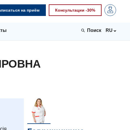
аписаться на приём
Консультации -30%
кты
RU
ИРОВНА
сія.