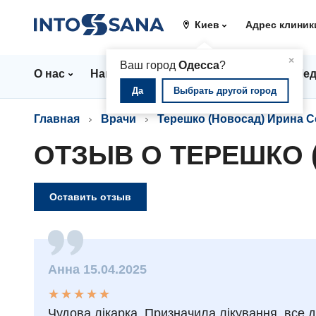
Киев
Адрес клиник
▲
×
Ваш город
Одесса
?
О нас
Направления
Цены
Врачи
Мед
Да
Выбрать другой город
Главная
Врачи
Терешко (Новосад) Ирина С
ОТЗЫВ О ТЕРЕШКО 
Оставить отзыв
Анна 15.04.2025
★
★
★
★
★
★
★
★
★
★
Чудова лікарка. Призначила лікування, все 