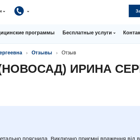
и
З
ицинские программы
Бесплатные услуги
Конта
ергеевна
Отзывы
Отзыв
(НОВОСАД) ИРИНА СЕ
детально пояснила. Виключно приємні враження від ві