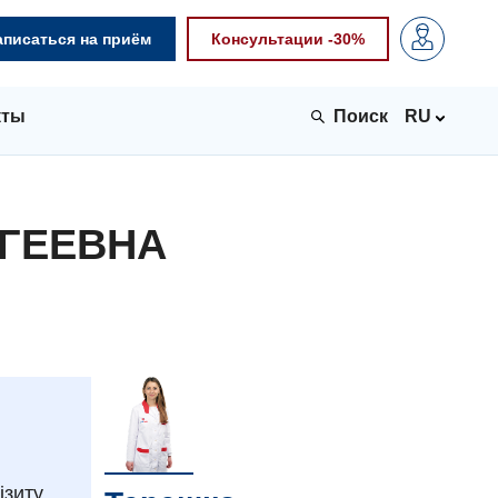
аписаться на приём
Консультации -30%
кты
RU
РГЕЕВНА
зиту.