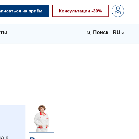
аписаться на приём
Консультации -30%
кты
RU
а к