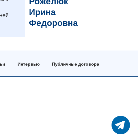
Рожелюк
Ирина
ней-
Федоровна
тьи
Интервью
Публичные договора