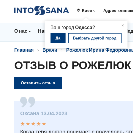
Киев
Адрес клиник
▲
×
Ваш город
Одесса
?
О нас
Направления
Цены
Врачи
Мед
Да
Выбрать другой город
Главная
Врачи
Рожелюк Ирина Федоровна
ОТЗЫВ О РОЖЕЛЮК
Оставить отзыв
Оксана 13.04.2023
★
★
★
★
★
★
★
★
★
★
Когда тебя доктор понимает с полуслова- это