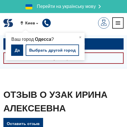
Перейти на українську мову
Киев
▲
×
Ваш город
Одесса
?
Записаться на приём
Да
Выбрать другой город
Консультации -30%
ОТЗЫВ О УЗАК ИРИНА
АЛЕКСЕЕВНА
Оставить отзыв
Вакансии