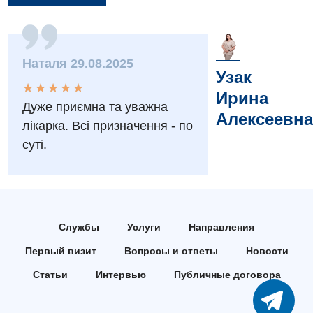
Мероприятия БПР
Диагностика
Интернатура
Диагностическое отделение
Наталя 29.08.2025
Узак
Энциклопедия
Инструментальная диагностика
★
★
★
★
★
★
★
★
★
★
Ирина
Программа лояльности
Дуже приємна та уважна
Рентгенография
Алексеевна
лікарка. Всі призначення - по
Отзывы
УЗИ
суті.
Видео
Эндоскопическое отделение
Декларирование
Для взрослых
Национальный скрининг здоровья 40+
Службы
Услуги
Направления
Акушерство и гинекология
Украинский
Первый визит
Вопросы и ответы
Новости
Аллергология, иммунология
Русский
Статьи
Интервью
Публичные договора
Андрология