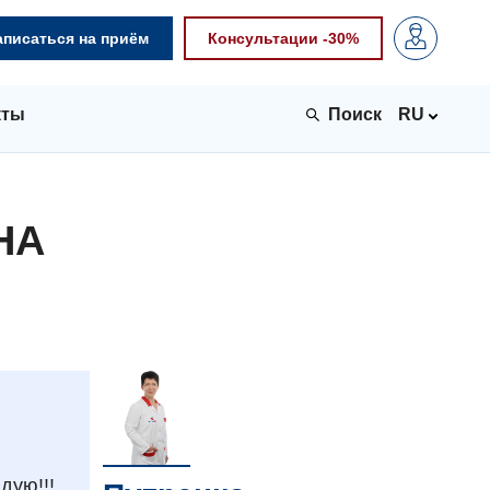
аписаться на приём
Консультации -30%
кты
RU
НА
дую!!!