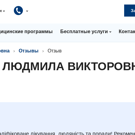
и
З
ицинские программы
Бесплатные услуги
Конта
овна
Отзывы
Отзыв
О ЛЮДМИЛА ВИКТОРОВ
аліфіковане лікування, людяність та поради! Рекомен