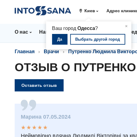
Киев
Адрес клиник
▲
×
Ваш город
Одесса
?
О нас
Направления
Цены
Врачи
Мед
Да
Выбрать другой город
Главная
Врачи
Путренко Людмила Виктор
ОТЗЫВ О ПУТРЕНК
Оставить отзыв
Марина 07.05.2024
★
★
★
★
★
★
★
★
★
★
Неймовірно вдячна Людмилі Вікторівні за кв