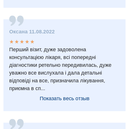
Декларирование
Для взрослых
Национальный скрининг здоровья 40+
Акушерство и гинекология
Оксана 11.08.2022
Украинский
Аллергология, иммунология
★
★
★
★
★
★
★
★
★
★
Русский
Перший візит, дуже задоволена
Андрология
консультацією лікаря, всі попередні
Бесплатные услуги
діагностики ретельно передивилась, дуже
уважно все вислухала і дала детальні
Вакцинация
відповіді на все, призначила лікування,
Гастроэнтерология
приємна в сп...
Гематология
Показать весь отзыв
Дерматовенерология
Диетология