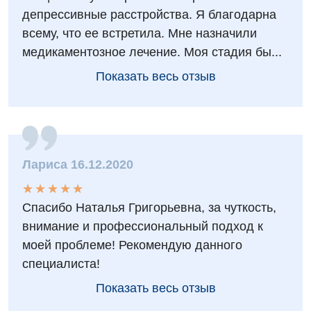
депрессивные расстройства. Я благодарна
Урология
всему, что ее встретила. Мне назначили
медикаментозное лечение. Моя стадия бы...
Физиотерапия
Показать весь отзыв
Хирургическое отделение
Эндокринология
Для детей
Лариса 16.12.2020
Детская аллергология
★
★
★
★
★
★
★
★
★
★
Детская гастроэнтерология
Спасибо Наталья Григорьевна, за чуткость,
внимание и профессиональный подход к
Детская гинекология
моей проблеме! Рекомендую данного
Детская дерматовенерология
специалиста!
Детская кардиоревматология
Показать весь отзыв