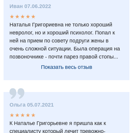
Кардиология
Иван 07.06.2022
Маммология
★
★
★
★
★
★
★
★
★
★
Наталья Григориевна не только хороший
Медицинская психология
невролог, но и хороший психолог. Попал к
Неврология
ней на прием по совету подруги жены в
очень сложной ситуации. Была операция на
Онкологическое отделение
позвоночнике - почти парез правой стопы...
Ортопедия и травматология
Показать весь отзыв
Оториноларингология
Офтальмологическое отделение
Проктология
Ольга 05.07.2021
Пульмонология
★
★
★
★
★
★
★
★
★
★
Ревматология
К Наталье Григорьевне я пришла как к
специалисту который лечит тревожно-
Терапия