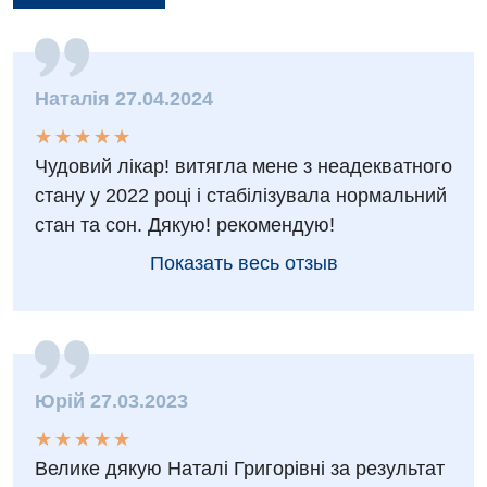
Наталія 27.04.2024
★
★
★
★
★
★
★
★
★
★
Чудовий лікар! витягла мене з неадекватного
стану у 2022 році і стабілізувала нормальний
стан та сон. Дякую! рекомендую!
Показать весь отзыв
Юрій 27.03.2023
★
★
★
★
★
★
★
★
★
★
Велике дякую Наталі Григорівні за результат