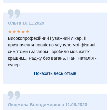
Детская неврология
Детская ортопедия и травматология
Детская оториноларингология
Ольга 16.11.2020
Детская офтальмология
★
★
★
★
★
★
★
★
★
★
Високопрофесійний і уважний лікар. Її
Детская урология
призначення повністю усунуло мої фізичні
Детская хирургия
симптоми і загалом - зробило моє життя
кращим... Раджу без вагань. Пані Наталія -
Детская эндокринология
супер.
Педиатрия
Показать весь отзыв
Людмила Володимирівна 11.09.2020