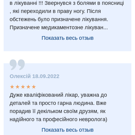
в лікуванні !!! Звернувся з болями в поясниці
, які переходили в праву ногу. Після
обстежень було призначене лікування.
Призначене медикаментозне лікуван...
Показать весь отзыв
Вакансии
Мероприятия БПР
Диагностика
Олексій 18.09.2022
Интернатура
★
★
★
★
★
★
★
★
★
★
Диагностическое отделение
Дуже кваліфікований лікар, уважна до
Энциклопедия
Инструментальная диагностика
деталей та просто гарна людина. Вже
Программа лояльности
Рентгенография
порадив її декільком своїм друзям, як
надійного та професійного невролога)
Отзывы
УЗИ
Показать весь отзыв
Видео
Эндоскопическое отделение