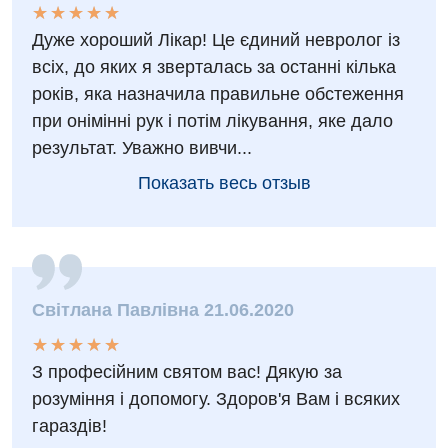
★
★
★
★
★
★
★
★
★
★
Дуже хороший Лікар! Це єдиний невролог із
всіх, до яких я зверталась за останні кілька
років, яка назначила правильне обстеження
при онімінні рук і потім лікування, яке дало
результат. Уважно вивчи...
Показать весь отзыв
Світлана Павлівна 21.06.2020
★
★
★
★
★
★
★
★
★
★
З професійним святом вас! Дякую за
розуміння і допомогу. Здоров'я Вам і всяких
гараздів!