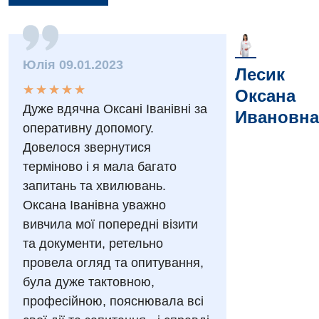
Вакансии
Юлія 09.01.2023
Лесик
Мероприятия БПР
Диагностика
★
★
★
★
★
★
★
★
★
★
Оксана
Дуже вдячна Оксані Іванівні за
Интернатура
Диагностическое отделение
Ивановна
оперативну допомогу.
Энциклопедия
Инструментальная диагностика
Довелося звернутися
терміново і я мала багато
Программа лояльности
Рентгенография
запитань та хвилювань.
Отзывы
УЗИ
Оксана Іванівна уважно
Видео
вивчила мої попередні візити
Эндоскопическое отделение
Декларирование
та документи, ретельно
провела огляд та опитування,
Для взрослых
Национальный скрининг здоровья 40+
була дуже тактовною,
Акушерство и гинекология
професійною, пояснювала всі
Украинский