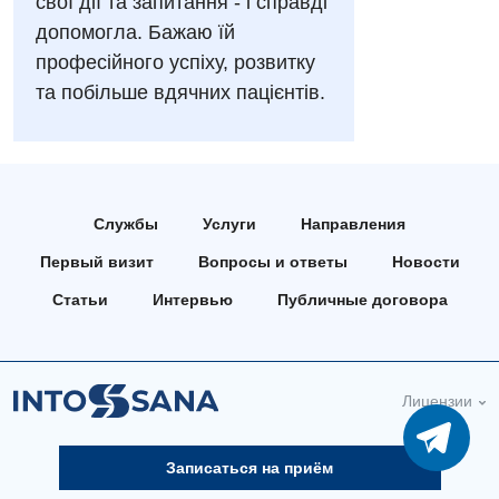
свої дії та запитання - і справді
Аллергология, иммунология
Русский
допомогла. Бажаю їй
Андрология
професійного успіху, розвитку
та побільше вдячних пацієнтів.
Бесплатные услуги
Вакцинация
Гастроэнтерология
Службы
Услуги
Направления
Гематология
Первый визит
Вопросы и ответы
Новости
Дерматовенерология
Статьи
Интервью
Публичные договора
Диетология
Кардиология
Лицензии
Маммология
Медицинская психология
Записаться на приём
Неврология