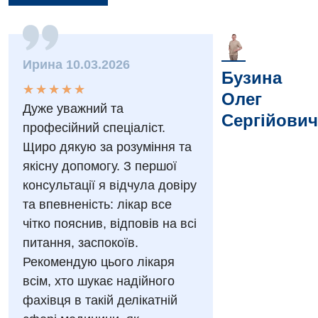
Вакансии
Ирина 10.03.2026
Мероприятия БПР
Диагностика
Бузина
★
★
★
★
★
★
★
★
★
★
Олег
Интернатура
Диагностическое отделение
Дуже уважний та
Сергійович
професійний спеціаліст.
Энциклопедия
Инструментальная диагностика
Щиро дякую за розуміння та
Программа лояльности
Рентгенография
якісну допомогу. З першої
консультації я відчула довіру
Отзывы
УЗИ
та впевненість: лікар все
Видео
Эндоскопическое отделение
чітко пояснив, відповів на всі
Декларирование
питання, заспокоїв.
Для взрослых
Национальный скрининг здоровья 40+
Рекомендую цього лікаря
всім, хто шукає надійного
Акушерство и гинекология
Украинский
фахівця в такій делікатній
Аллергология, иммунология