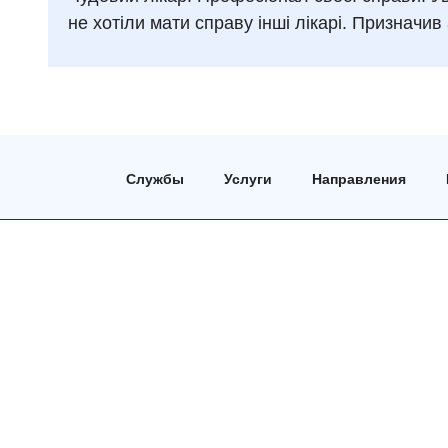
не хотіли мати справу інші лікарі. Призначи
Службы
Услуги
Направления