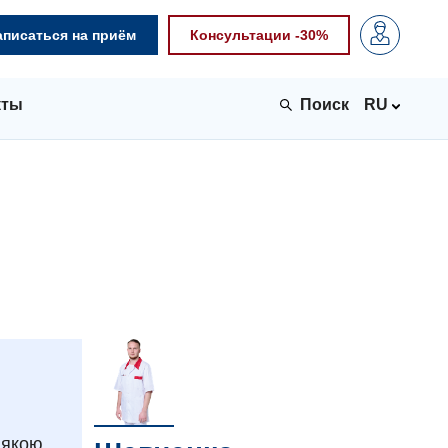
аписаться на приём
Консультации -30%
кты
RU
 якою