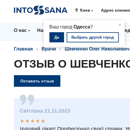
Киев
Адрес клиник
▲
×
Ваш город
Одесса
?
О нас
Направления
Цены
Врачи
Мед
Да
Выбрать другой город
Главная
Врачи
Шевченко Олег Николаевич
ОТЗЫВ О ШЕВЧЕНК
Оставить отзыв
Світлана 21.11.2023
★
★
★
★
★
★
★
★
★
★
Чудовий лікар! Професіонал своєї справи. У