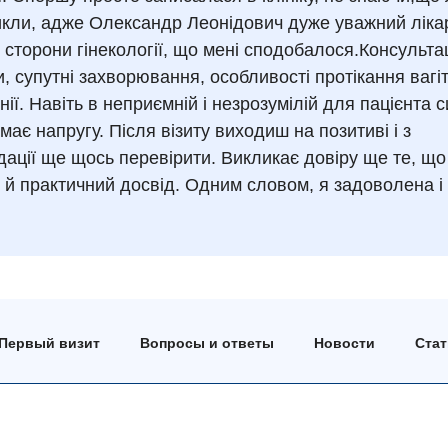
никли, адже Олександр Леонідович дуже уважний ліка
і сторони гінекології, що мені сподобалося.Консульта
, супутні захворювання, особливості протікання вагіт
ії. Навіть в неприємній і незрозумілій для пацієнта с
ає напругу. Після візиту виходиш на позитиві і з
ації ще щось перевірити. Викликає довіру ще те, що
 й практичний досвід. Одним словом, я задоволена і
Первый визит
Вопросы и ответы
Новости
Ста