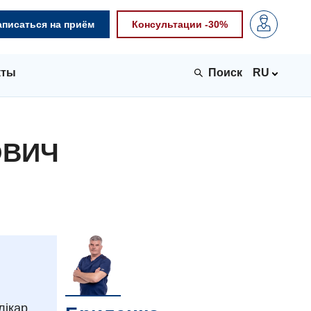
аписаться на приём
Консультации -30%
кты
RU
ОВИЧ
лікар