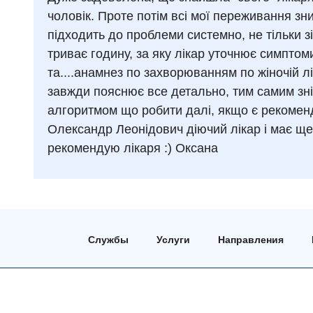
чоловік. Проте потім всі мої переживання з
підходить до проблеми системно, не тільки з
триває годину, за яку лікар уточнює симптоми
та....анамнез по захворюванням по жіночій лін
завжди пояснює все детально, тим самим знім
алгоритмом що робити далі, якщо є рекоменд
Олександр Леонідович діючий лікар і має ще
рекомендую лікаря :) Оксана
Службы
Услуги
Направления