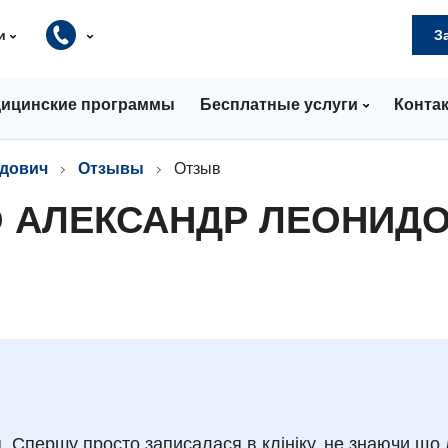
и
З
ицинские программы
Бесплатные услуги
Конта
идович
Отзывы
Отзыв
О АЛЕКСАНДР ЛЕОНИД
. Спершу просто записалася в клініку, не знаючи,що 