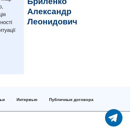
Бриленко
р,
Александр
ція
Леонидович
ності
итуації
тьи
Интервью
Публичные договора