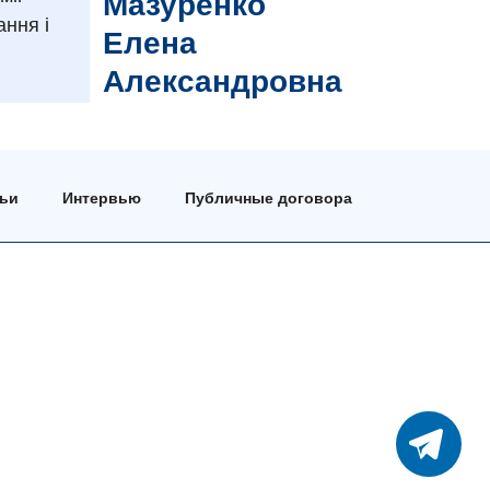
Мазуренко
ання і
Елена
Александровна
тьи
Интервью
Публичные договора