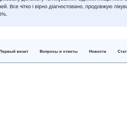
ей. Все чітко і вірно діагностовано, продовжую лікув
0%.
Первый визит
Вопросы и ответы
Новости
Ста