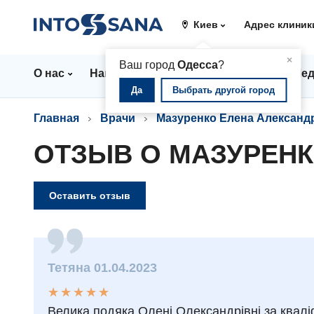
Киев
Адрес клиник
▲
×
Ваш город
Одесса
?
О нас
Направления
Цены
Врачи
Мед
Да
Выбрать другой город
Главная
Врачи
Мазуренко Елена Александ
ОТЗЫВ О МАЗУРЕНК
Оставить отзыв
Тетяна 01.04.2023
★
★
★
★
★
★
★
★
★
★
Велика подяка Олені Олександрівні за кваліф