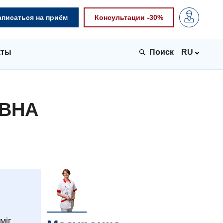
аписаться на приём
Консультации -30%
кты
RU
ОВНА
міг