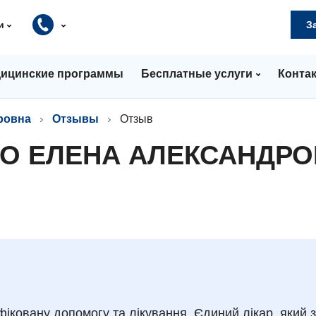
и
З
ицинские программы
Бесплатные услуги
Конта
ровна
Отзывы
Отзыв
О ЕЛЕНА АЛЕКСАНДР
іковану допомогу та лікування. Єдиний лікар, який з